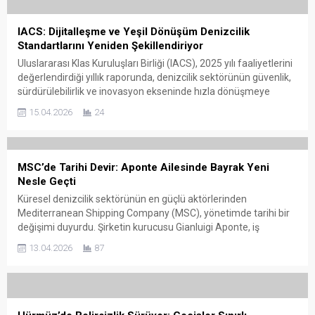
IACS: Dijitalleşme ve Yeşil Dönüşüm Denizcilik
Standartlarını Yeniden Şekillendiriyor
Uluslararası Klas Kuruluşları Birliği (IACS), 2025 yılı faaliyetlerini
değerlendirdiği yıllık raporunda, denizcilik sektörünün güvenlik,
sürdürülebilirlik ve inovasyon ekseninde hızla dönüşmeye
devam ettiğini açıkladı. Birlik, özellikle dijitalleşme ve
15.04.2026
24
karbonsuzlaşma süreçlerinin, klas kuruluşlarının rolünü
operasyonel denetimin ötesine taşıyarak “sektör dönüşümünün
aktif bir parçası” haline getirdiğini vurguladı. IACS Genel
Sekreteri Robert Ashdown, raporda...
MSC’de Tarihi Devir: Aponte Ailesinde Bayrak Yeni
Nesle Geçti
Küresel denizcilik sektörünün en güçlü aktörlerinden
Mediterranean Shipping Company (MSC), yönetimde tarihi bir
değişimi duyurdu. Şirketin kurucusu Gianluigi Aponte, iş
imparatorluğunu çocukları Diego ve Alexa Aponte’ye devretti.
13.04.2026
87
85 yaşındaki Aponte, yaptığı açıklamada bu adımın yalnızca bir
görev teslimi olmadığını, aynı zamanda ailenin yüzyıllara
dayanan denizcilik mirasının devamı niteliği taşıdığını
vurguladı....