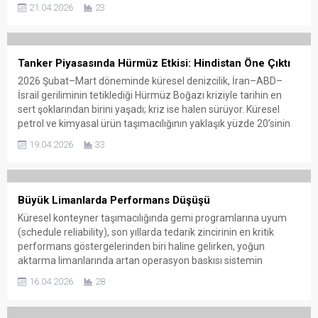
MSC Mediterranean Shipping Company, toplam filo
21.04.2026
23
kapasitesini 7,3 milyon TEU’nun üzerine çıkararak sektör
tarihinde yeni bir dönüm noktasına imza attı....
Tanker Piyasasında Hürmüz Etkisi: Hindistan Öne Çıktı
2026 Şubat–Mart döneminde küresel denizcilik, İran–ABD–
İsrail geriliminin tetiklediği Hürmüz Boğazı kriziyle tarihin en
sert şoklarından birini yaşadı; kriz ise halen sürüyor. Küresel
petrol ve kimyasal ürün taşımacılığının yaklaşık yüzde 20’sinin
geçtiği kritik geçit fiilen işlevsiz hale gelirken, aynı dönemde
19.04.2026
33
Hindistan tersanelerinin kimyasal tanker segmentinde
gerçekleştirdiği büyük atılım, sektörde dikkat çekici...
Büyük Limanlarda Performans Düşüşü
Küresel konteyner taşımacılığında gemi programlarına uyum
(schedule reliability), son yıllarda tedarik zincirinin en kritik
performans göstergelerinden biri haline gelirken, yoğun
aktarma limanlarında artan operasyon baskısı sistemin
dengesini zorlamaya devam ediyor. Sea-Intelligence’ın yeni
16.04.2026
28
analizi, özellikle Kuzey Avrupa’daki büyük limanlarda bu
baskının somut bir “performans kaybına” dönüştüğünü ortaya
koyuyor. Sea-Intelligence tarafından yayımlanan...