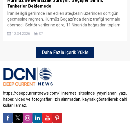
Hürmüz’de Belirsizlik Sürüyor: Geçişler Sınırlı,
Tankerler Beklemede
İran ile ilgili gerilimde ilan edilen ateşkesin üzerinden dört gün
geçmesine rağmen, Hürmüz Boğazı’nda deniz trafiği normale
dönmedi. Sektör verilerine göre, 11 Nisan’da boğazdan toplam
17 gemi geçiş yaptı. Bu gemilerin 7’si giriş, 10’u ise çıkış
12.04.2026
37
yönünde hareket etti. Ancak geçişlerin sınırlı ve seçici şekilde
gerçekleştiği bildirildi. Denizcilik istihbarat platformu...
Daha Fazla İçerik Yükle
https://deepcurrentnews.com/ internet sitesinde yayınlanan yazı,
haber, video ve fotoğrafları izin alınmadan, kaynak gösterilerek dahi
kullanılamaz.