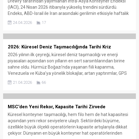
Drewry tarafından yayımlanan Intra-Asya Konteyner Endeksi
(IACI), 24 Nisan 2026 itibarıyla yükseliş trendini sürdürdü.
Endeks, ABD-İsrail ile İran arasındaki gerilimin etkisiyle haftalık
bazda %2 artarak 40 feet konteyner başına 890 dolara ulaştı.
24.04.2026
17
Drewry Supply Chain Advisors verilerine göre, söz konusu artış
jeopolitik gelişmelerin...
2026: Küresel Deniz Taşımacılığında Tarihi Kriz
2026 yılının ilk çeyreği, küresel deniz taşımacılığı ve enerji
piyasaları açısından son yılların en sert sarsıntılarından birine
sahne oldu. Hürmüz Boğazı’nda yaşanan fiili kapanma,
Venezuela ve Küba’ya yönelik blokajlar, artan yaptırımlar, GPS
bozma faaliyetleri ve genişleyen gölge filo, dünya ticaret akışını
21.04.2026
66
ciddi biçimde sekteye uğrattı. Denizcilik veri ve analiz şirketi...
MSC’den Yeni Rekor, Kapasite Tarihi Zirvede
Küresel konteyner taşımacılığı, hem filo hem de hat kapasitesi
açısından yeni rekor seviyelere ulaştı. Sektördeki büyüme,
özellikle büyük ölçekli operatörlerin kapasite artışlarıyla dikkat
çekiyor. Dünyanın en büyük konteyner hat operatörlerinden