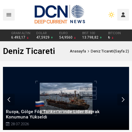
GRAM ALTIN
DOLAR
EURO
BIST 100
BITCOIN
6.493,17
47,5929
54,9560
13.798,82
₺
Deniz Ticareti
Anasayfa
Deniz Ticareti
(Sayfa 2)
Rusya, Gölge Filo Tankerlerinde Lider Bayrak
Konumuna Yükseldi
28.07.2026