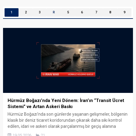
1
2
3
R
5
6
7
8
9
Hürmüz Boğazı’nda Yeni Dönem: İran’ın “Transit Ücret
Sistemi” ve Artan Askeri Baskı
Hürmüz Boğazı’nda son günlerde yaşanan gelişmeler, bölgenin
klasik bir deniz ticaret koridorundan çıkarak daha sıkı kontrol
edilen, idari ve askeri olarak parçalanmış bir geçiş alanına
dönüştüğüne işaret ediyor. İran’dan “PGSA” üzerinden yeni
19.05.2026
21