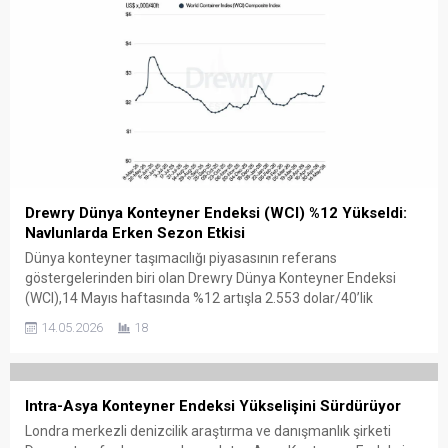
Drewry Dünya Konteyner Endeksi (WCI) %12 Yükseldi:
Navlunlarda Erken Sezon Etkisi
Dünya konteyner taşımacılığı piyasasının referans
göstergelerinden biri olan Drewry Dünya Konteyner Endeksi
(WCI),14 Mayıs haftasında %12 artışla 2.553 dolar/40’lik
konteyner seviyesine yükseldi. Artışta erken başlayan yoğun
14.05.2026
18
sezon, taşıyıcıların uyguladığı ek ücretler ve kapasite yönetimi
önlemleri etkili oldu. Özellikle Transpasifik hatlarda navlunlar
sert yükseldi. Şanghay–New York hattında fiyatlar %14 artışla
4.252...
Intra-Asya Konteyner Endeksi Yükselişini Sürdürüyor
Londra merkezli denizcilik araştırma ve danışmanlık şirketi