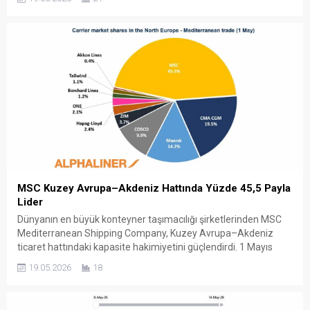
geçiş modeli İran’ın, yeni kurulan Persian Gulf Strait Authority
(PGSA) aracılığıyla Hürmüz geçişlerini resmi bir “transit ücret
sistemi”ne...
MSC Kuzey Avrupa–Akdeniz Hattında Yüzde 45,5 Payla
Lider
Dünyanın en büyük konteyner taşımacılığı şirketlerinden MSC
Mediterranean Shipping Company, Kuzey Avrupa–Akdeniz
ticaret hattındaki kapasite hakimiyetini güçlendirdi. 1 Mayıs
itibarıyla hatta konuşlandırılan toplam 360.517 TEU’luk
19.05.2026
18
kapasitenin yüzde 45,5’ini kontrol eden MSC, bölgedeki en
güçlü operatör konumunu korurken, bu oran şirketin küresel
pazar payının da iki katından fazla seviyeye ulaştı. Sektör...