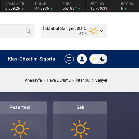
GRAM ALTIN
DOLAR
EURO
BIST 100
BITCOIN
6.659,26
47,6936
55,1834
13.779,39
₺
İstanbul Sarıyer,
30
°C
Açık
Klas-Gözetim-Sigorta
Anasayfa
Hava Durumu
İstanbul
Sarıyer
Pazartesi
Salı