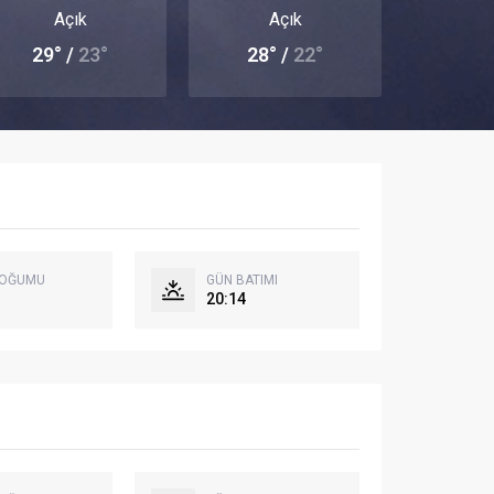
Açık
Açık
29° /
23°
28° /
22°
DOĞUMU
GÜN BATIMI
20:14