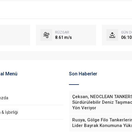
RÜZGAR
GÜN 
8.61 m/s
06:10
al Menü
Son Haberler
Çeksan, NEOCLEAN TANKERS
ızda
Sürdürülebilir Deniz Taşımac
Yön Veriyor
& İşbirliği
Rusya, Gölge Filo Tankerler
Lider Bayrak Konumuna Yüks