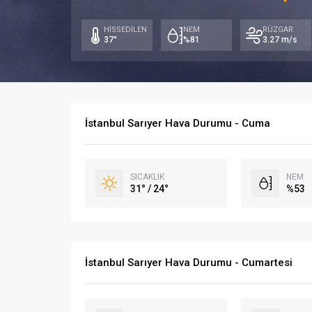
HİSSEDİLEN
NEM
RÜZGAR
37°
%81
3.27 m/s
İstanbul Sarıyer Hava Durumu - Cuma
SICAKLIK
NEM
31° / 24°
%53
İstanbul Sarıyer Hava Durumu - Cumartesi