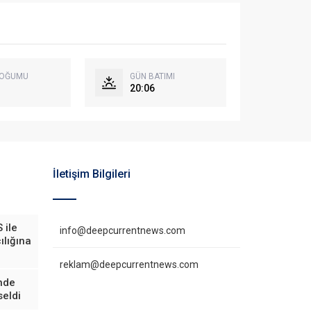
DOĞUMU
GÜN BATIMI
20:06
İletişim Bilgileri
 ile
info@deepcurrentnews.com
ılığına
reklam@deepcurrentnews.com
inde
eldi