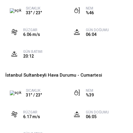
SICAKLIK
NEM
33° / 23°
%46
RÜZGAR
GÜN DOĞUMU
6.06 m/s
06:04
GÜN BATIMI
20:12
İstanbul Sultanbeyli Hava Durumu - Cumartesi
SICAKLIK
NEM
31° / 23°
%39
RÜZGAR
GÜN DOĞUMU
6.17 m/s
06:05