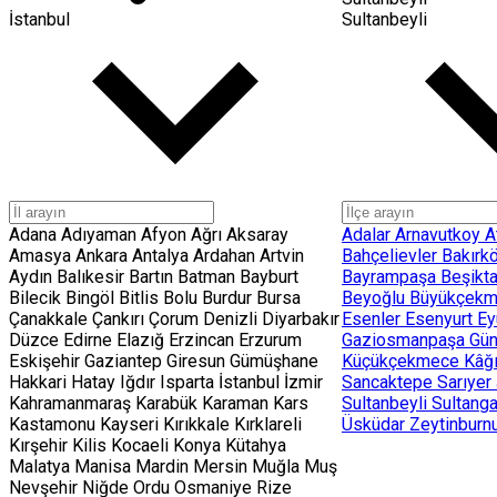
İstanbul
Sultanbeyli
Adana
Adıyaman
Afyon
Ağrı
Aksaray
Adalar
Arnavutkoy
A
Amasya
Ankara
Antalya
Ardahan
Artvin
Bahçelievler
Bakırk
Aydın
Balıkesir
Bartın
Batman
Bayburt
Bayrampaşa
Beşikt
Bilecik
Bingöl
Bitlis
Bolu
Burdur
Bursa
Beyoğlu
Büyükçek
Çanakkale
Çankırı
Çorum
Denizli
Diyarbakır
Esenler
Esenyurt
Ey
Düzce
Edirne
Elazığ
Erzincan
Erzurum
Gaziosmanpaşa
Gü
Eskişehir
Gaziantep
Giresun
Gümüşhane
Küçükçekmece
Kâğ
Hakkari
Hatay
Iğdır
Isparta
İstanbul
İzmir
Sancaktepe
Sarıyer
Kahramanmaraş
Karabük
Karaman
Kars
Sultanbeyli
Sultang
Kastamonu
Kayseri
Kırıkkale
Kırklareli
Üsküdar
Zeytinburn
Kırşehir
Kilis
Kocaeli
Konya
Kütahya
Malatya
Manisa
Mardin
Mersin
Muğla
Muş
Nevşehir
Niğde
Ordu
Osmaniye
Rize