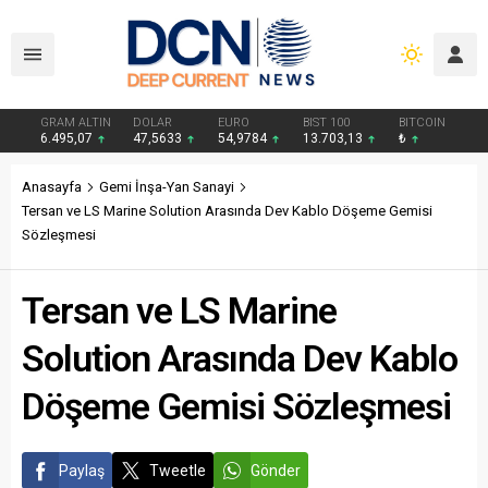
GRAM ALTIN
DOLAR
EURO
BIST 100
BITCOIN
6.495,07
47,5633
54,9784
13.703,13
₺
Anasayfa
Gemi İnşa-Yan Sanayi
Tersan ve LS Marine Solution Arasında Dev Kablo Döşeme Gemisi
Sözleşmesi
Tersan ve LS Marine
Solution Arasında Dev Kablo
Döşeme Gemisi Sözleşmesi
Paylaş
Tweetle
Gönder