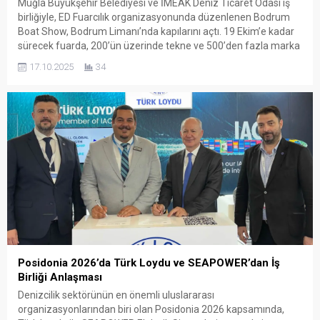
Muğla Büyükşehir Belediyesi ve İMEAK Deniz Ticaret Odası iş
birliğiyle, ED Fuarcılık organizasyonunda düzenlenen Bodrum
Boat Show, Bodrum Limanı’nda kapılarını açtı. 19 Ekim’e kadar
sürecek fuarda, 200’ün üzerinde tekne ve 500’den fazla marka
deniz tutkunlarıyla buluşuyor. Bodrum Belediyesi ve MUTTAŞ
17.10.2025
34
Denizcilik A.Ş.’nin de destek verdiği fuar, yalnızca Türkiye’nin
değil, Akdeniz’in...
Posidonia 2026’da Türk Loydu ve SEAPOWER’dan İş
Birliği Anlaşması
Denizcilik sektörünün en önemli uluslararası
organizasyonlarından biri olan Posidonia 2026 kapsamında,