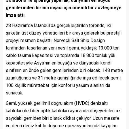
Solutions ile iş birliği yaparak, dünyanın en büyük
gemilerinden birinin inşası için önemli bir sözleşmeye
imza attı.
28 Haziran’da İstanbul’da gerçekleştirilen törende, iki
şirketin üst düzey yöneticileri bir araya gelerek bu prestijli
projeyi resmen başlattı. Norveçli Salt Ship Design
tarafından tasarlanan yeni nesil gemi, yaklaşık 13.000 ton
kablo taşıma kapasitesi ve toplamda 18.800 tonluk yük
kapasitesiyle Asya’nın en büyüğü ve dünyadaki kendi
sınıfının en önde gelen gemilerinden biri olacak. 148 metre
uzunluğunda ve 31 metre genişliğinde inşa edilecek gemi,
100 kişilik mürettebat için konforlu yaşam alanları da
sunacak.
Gemi, yüksek gerilimli doğru akım (HVDC) denizaltı
kabloları ile fiber optik kabloları aynı anda döşeyebilen az
sayıdaki gemiden biri olarak dikkat çekiyor. Uzun mesafe
ve derin deniz kablo döşeme operasyonlarında kayıpları