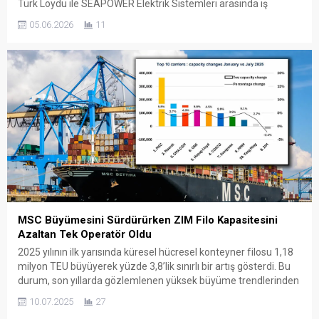
Türk Loydu ile SEAPOWER Elektrik Sistemleri arasında iş
birliğinin geliştirilmesine yönelik bir Mutabakat Zaptı
05.06.2026
11
(Memorandum of Understanding – MoU) imzalandı. Türk Loydu
standında gerçekleştirilen imza töreninde mutabakat zaptı,
Türk Loydu Vakfı Yönetim Kurulu Başkanı Prof. Dr. Oral Erdoğan
ile...
MSC Büyümesini Sürdürürken ZIM Filo Kapasitesini
Azaltan Tek Operatör Oldu
2025 yılının ilk yarısında küresel hücresel konteyner filosu 1,18
milyon TEU büyüyerek yüzde 3,8’lik sınırlı bir artış gösterdi. Bu
durum, son yıllarda gözlemlenen yüksek büyüme trendlerinden
farklı olarak daha ılımlı bir pazar gelişimini işaret ediyor.
10.07.2025
27
Alphaliner verilerine göre, bu dönemde yaşanan kapasite