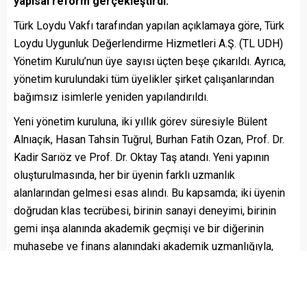
yapısal reform gerçekleştirdi.
Türk Loydu Vakfı tarafından yapılan açıklamaya göre, Türk
Loydu Uygunluk Değerlendirme Hizmetleri A.Ş. (TL UDH)
Yönetim Kurulu’nun üye sayısı üçten beşe çıkarıldı. Ayrıca,
yönetim kurulundaki tüm üyelikler şirket çalışanlarından
bağımsız isimlerle yeniden yapılandırıldı.
Yeni yönetim kuruluna, iki yıllık görev süresiyle Bülent
Alnıaçık, Hasan Tahsin Tuğrul, Burhan Fatih Ozan, Prof. Dr.
Kadir Sarıöz ve Prof. Dr. Oktay Taş atandı. Yeni yapının
oluşturulmasında, her bir üyenin farklı uzmanlık
alanlarından gelmesi esas alındı. Bu kapsamda; iki üyenin
doğrudan klas tecrübesi, birinin sanayi deneyimi, birinin
gemi inşa alanında akademik geçmişi ve bir diğerinin
muhasebe ve finans alanındaki akademik uzmanlığıyla,
dengeli ve etkili bir yönetim profili oluşturuldu. Bu sayede,
sektöre daha dinamik, şeffaf ve verimli hizmet sunulması
amaçlanıyor.