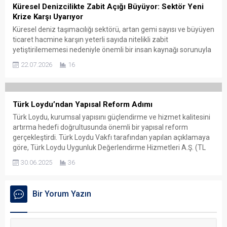
Küresel Denizcilikte Zabit Açığı Büyüyor: Sektör Yeni
Krize Karşı Uyarıyor
Küresel deniz taşımacılığı sektörü, artan gemi sayısı ve büyüyen
ticaret hacmine karşın yeterli sayıda nitelikli zabit
yetiştirilememesi nedeniyle önemli bir insan kaynağı sorunuyla
karşı karşıya. Sektör temsilcileri, özellikle güverte ve makine
22.07.2026
16
zabitlerindeki açığın önümüzdeki yıllarda daha da büyümesinin
beklendiğini belirterek, denizcilik eğitiminin güçlendirilmesi ve
gençlerin mesleğe yönlendirilmesi gerektiği uyarısında
bulundu....
Türk Loydu’ndan Yapısal Reform Adımı
Türk Loydu, kurumsal yapısını güçlendirme ve hizmet kalitesini
artırma hedefi doğrultusunda önemli bir yapısal reform
gerçekleştirdi. Türk Loydu Vakfı tarafından yapılan açıklamaya
göre, Türk Loydu Uygunluk Değerlendirme Hizmetleri A.Ş. (TL
UDH) Yönetim Kurulu’nun üye sayısı üçten beşe çıkarıldı. Ayrıca,
30.06.2025
36
yönetim kurulundaki tüm üyelikler şirket çalışanlarından
bağımsız isimlerle yeniden yapılandırıldı. Yeni...
Bir Yorum Yazın