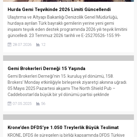
Hurda Gemi Teşvikinde 2026 Limiti Güncellendi
Ulaştırma ve Altyapı Bakanlığı Denizcilik Genel Müdürlüğü,
hurdaya ayrılan Türk bayraklı gemilerin yerine yeni gemi
inşasını teşvik eden destek programında 2026 yılı teşvik limitini
güncelledi. 23 Temmuz 2026 tarihli ve E-25270526-155.99-
3821168 sayılı resmi yazıyla yapılan düzenleme kapsamında,
28.07.2026
12
yıl içinde kullanılabilecek teşvik kapasitesi yeniden belirlendi.
Deniz Ticaret Odası tarafından üyelerle paylaşılan duyuruya
göre, daha önce 30 Haziran 2026 tarihli yazıyla 2026 yılı için 46
bin 509 groston (GT) karşılığında 17,4 milyon
Gemi Brokerleri Derneği 15 Yaşında
ABD doları tutarında teşvik...
Gemi Brokerleri Derneği’nin 15. kuruluş yıl dönümü, 158.
Brokers’ Monday etkinliğiyle birleşerek ziyaretçi akınına uğradı.
05 Mayıs 2025 Pazartesi akşamı The North Shield Pub –
Caddebostan’da büyük bir yıl dönümü partisi şeklinde
düzenlenen etkinlik, denizcilik sektöründen birçok ismi bir araya
07.05.2025
56
getirdi. Etkinlikte dernek üyeleri, kendilerine özel belgesel
gösterimi, ikramlar ve...
Krone’den DFDS’ye 1.050 Treylerlik Büyük Teslimat
KRONE, DFDS ile süregelen iş birliği kapsamında DFDS Türkiye