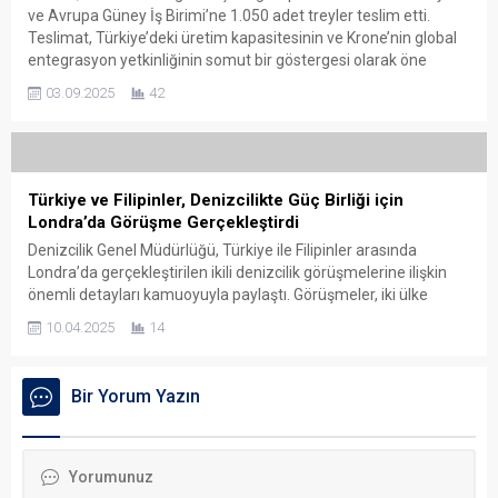
ve Avrupa Güney İş Birimi’ne 1.050 adet treyler teslim etti.
Teslimat, Türkiye’deki üretim kapasitesinin ve Krone’nin global
entegrasyon yetkinliğinin somut bir göstergesi olarak öne
çıkıyor. Krone Ticari Araçlar Genel Müdürü Kartal Erköy, törende
03.09.2025
42
yaptığı açıklamada Türkiye’deki üretim altyapısına ve
yatırımlara dikkat...
Türkiye ve Filipinler, Denizcilikte Güç Birliği için
Londra’da Görüşme Gerçekleştirdi
Denizcilik Genel Müdürlüğü, Türkiye ile Filipinler arasında
Londra’da gerçekleştirilen ikili denizcilik görüşmelerine ilişkin
önemli detayları kamuoyuyla paylaştı. Görüşmeler, iki ülke
arasındaki denizcilik iş birliğini güçlendirmeye yönelik stratejik
10.04.2025
14
başlıkları içeriyor. STCW revizyonunda Türkiye’ye
destekUluslararası denizcilik eğitim standartlarını belirleyen
STCW Sözleşmesi’nin revizyon sürecinde Türkiye’nin sunduğu
Bir Yorum Yazın
teklif masaya yatırıldı. Filipin tarafı, Türkiye’nin önerilerine...