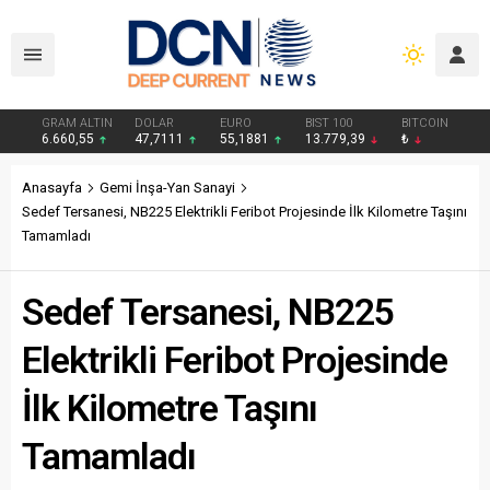
GRAM ALTIN
DOLAR
EURO
BIST 100
BITCOIN
6.660,55
47,7111
55,1881
13.779,39
₺
Anasayfa
Gemi İnşa-Yan Sanayi
Sedef Tersanesi, NB225 Elektrikli Feribot Projesinde İlk Kilometre Taşını
Tamamladı
Sedef Tersanesi, NB225
Elektrikli Feribot Projesinde
İlk Kilometre Taşını
Tamamladı