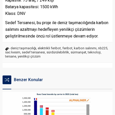
Kapasite: 75 araç / 249 kişi
Batarya kapasitesi: 1500 kWh
Klass: DNV
Sedef Tersanesi, bu proje ile deniz taşımacılığında karbon
salımını azaltmayı hedefleyen yenilikçi çözümlerin
geliştirilmesinde öncü rol üstlenmeye devam ediyor.
deniz taşımacılığı
,
elektrikli feribot
,
feribot
,
karbon salınımı
,
nb225
,
sac kesim
,
sedef tersanesi
,
sürdürülebilirlik
,
sürmanşet
,
teknoloji
,
tersane
,
yenilikçi çözüm
Benzer Konular