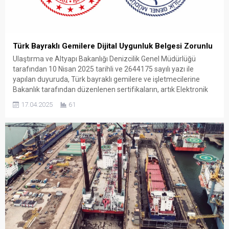
Türk Bayraklı Gemilere Dijital Uygunluk Belgesi Zorunlu
Ulaştırma ve Altyapı Bakanlığı Denizcilik Genel Müdürlüğü
tarafından 10 Nisan 2025 tarihli ve 2644175 sayılı yazı ile
yapılan duyuruda, Türk bayraklı gemilere ve işletmecilerine
Bakanlık tarafından düzenlenen sertifikaların, artık Elektronik
Sertifika Sistemi (ESS) üzerinden kare kodlu ve doğrulanabilir
17.04.2025
61
şekilde yayınlanmaya başlandığı bildirildi. Yapılan açıklamada,
Uluslararası Emniyet Yönetimi Kodunun yalnızca uluslararası...