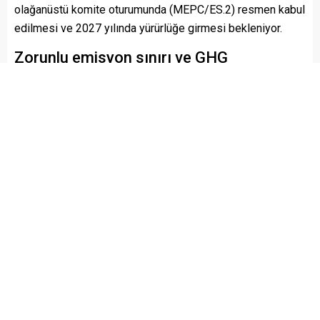
olağanüstü komite oturumunda (MEPC/ES.2) resmen kabul
edilmesi ve 2027 yılında yürürlüğe girmesi bekleniyor.
Zorunlu emisyon sınırı ve GHG
fiyatlandırması
IMO tarafından geliştirilen Net-Sıfır Çerçevesi, tüm bir
endüstri kolunu kapsayan zorunlu emisyon sınırlamaları ile
emisyon fiyatlandırmasını birleştiren dünyadaki ilk yasal
düzenleme olacak. Yasa kapsamında, 5.000 groston
üzerindeki büyük okyanus gemileri (küresel deniz
taşımacılığından kaynaklanan CO₂ emisyonlarının %85’ini
oluşturuyor) yeni yakıt yoğunluğu hedeflerine ve ekonomik
önlemlere uymakla yükümlü olacak.
MARPOL Ek VI’ya yeni bölüm geliyor
Net-Sıfır Çerçevesi, MARPOL Sözleşmesi Ek VI’ya yeni
bir 5. Bölüm olarak eklenecek. Sözleşmenin mevcut