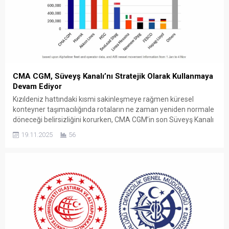
CMA CGM, Süveyş Kanalı’nı Stratejik Olarak Kullanmaya
Devam Ediyor
Kızıldeniz hattındaki kısmi sakinleşmeye rağmen küresel
konteyner taşımacılığında rotaların ne zaman yeniden normale
döneceği belirsizliğini korurken, CMA CGM’in son Süveyş Kanalı
geçişleri sektörde dikkat çekti. Şirketin iki büyük gemisini
19.11.2025
56
yeniden Süveyş üzerinden kullanması, büyük Doğu–Batı taşıyıcı
ittifaklarının Ümit Burnu rotasından vazgeçip kısa rotalara geri
dönebileceğine dair yorumları beraberinde getirdi. Ancak...