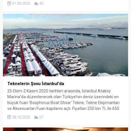
ulaştı. Alphaliner verilerine göre konteyner gemisi sipariş
01.09.2025
45
defteri 9,95 milyon TEU seviyesinde bulunuyor. Yakın dönemde
açıklanacak büyük ölçekli siparişlerin, toplamı 10 milyon TEU
eşiğinin üzerine taşıması bekleniyor....
Teknelerin Şovu İstanbul’da
25 Ekim-2 Kasım 2025 tarihleri arasında, İstanbul Ataköy
Marina’da düzenlenecek olan Türkiye’nin deniz üzerindeki en
büyük fuarı ‘Bosphorus Boat Show’ Tekne, Tekne Ekipmanları
ve Aksesuarları Fuarı kapılarını açtı. Fiyatları 250 bin TL ile 650
milyon TL arasında değişen tekneler görücüye çıkarken, fuar
28.10.2025
37
süresince 40 bin ziyaretçinin ağırlanması hedefleniyor. Son
model...