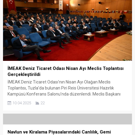
İMEAK Deniz Ticaret Odası Nisan Ayı Meclis Toplantısı
Gerçekleştirildi
İMEAK Deniz Ticaret Odası’nın Nisan Ayı Olağan Meclis
Toplantısı, Tuzla’da bulunan Piri Reis Üniversitesi Hazırlık
Kampüsü Konferans Salonu’nda düzenlendi. Meclis Başkanı
Başaran Bayrak’ın başkanlığında gerçekleştirilen toplantıda,
10.04.2025
22
gündem maddeleri görüşülerek karara bağlandı. Toplantıya,
Yönetim Kurulu Başkanı Tamer Kıran, Ulaştırma ve Altyapı
Bakanı Abdulkadir Uraloğlu’nun İstanbul programına eşlik
etmesi nedeniyle katılamadı. Toplantıda...
Navlun ve Kiralama Piyasalarındaki Canlılık, Gemi