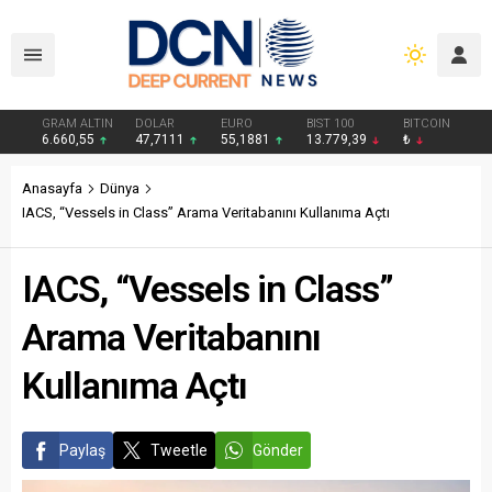
GRAM ALTIN
DOLAR
EURO
BIST 100
BITCOIN
6.660,55
47,7111
55,1881
13.779,39
₺
Anasayfa
Dünya
IACS, “Vessels in Class” Arama Veritabanını Kullanıma Açtı
IACS, “Vessels in Class”
Arama Veritabanını
Kullanıma Açtı
Paylaş
Tweetle
Gönder