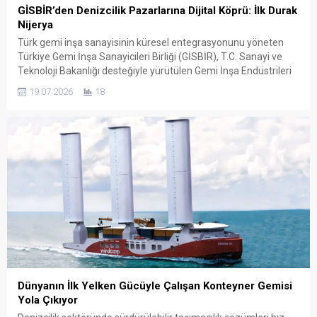
GİSBİR’den Denizcilik Pazarlarına Dijital Köprü: İlk Durak
Nijerya
Türk gemi inşa sanayisinin küresel entegrasyonunu yöneten
Türkiye Gemi İnşa Sanayicileri Birliği (GİSBİR), T.C. Sanayi ve
Teknoloji Bakanlığı desteğiyle yürütülen Gemi İnşa Endüstrileri
Kümelenme Projesi kapsamında dev bir uluslararası işbirliği
19.07.2026
18
serisi başlatıyor. Türk tersanelerinin ve yan sanayisinin küresel
pazarlardaki payını artırmayı hedefleyen bu makro projenin ilk
stratejik durağı Nijerya olarak...
Dünyanın İlk Yelken Gücüyle Çalışan Konteyner Gemisi
Yola Çıkıyor