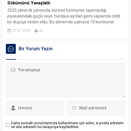
Sökümünü Yavaşlattı
2025 yılının ilk yarısında, küresel konteyner taşımacılığı
piyasasındaki güçlü seyir, hurdaya ayrılan gemi sayısında ciddi
bir düşüşe neden oldu. Bu dönemde yalnızca 10 konteyner
gemisi, toplamda 5.454 TEU kapasiteyle geri dönüşüme
21.07.2025
23
gönderildi. Oysa 2024’ün ilk yarısında 34 gemi (48.600 TEU),
ikinci yarısında ise 23 gemi (32.400 TEU) söküme gitmişti. Bu...
Bir Yorum Yazın
Daha sonraki yorumlarımda kullanılması için adım, e-posta adresim
ve site adresim bu tarayıcıya kaydedilsin.