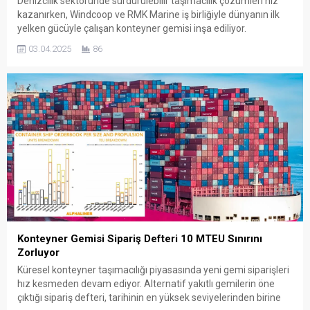
Denizcilik sektöründe sürdürülebilir taşımacılık çözümleri hız
kazanırken, Windcoop ve RMK Marine iş birliğiyle dünyanın ilk
yelken gücüyle çalışan konteyner gemisi inşa ediliyor.
Madagaskar ile Fransa arasında doğrudan yük taşımacılığı
03.04.2025
86
yapacak olan bu yenilikçi geminin, Mayıs 2027’de denize
indirilmesi planlanıyor. Tamamen rüzgar enerjisiyle hareket
edecek olan gemi, entegre vinç sistemi sayesinde...
Konteyner Gemisi Sipariş Defteri 10 MTEU Sınırını
Zorluyor
Küresel konteyner taşımacılığı piyasasında yeni gemi siparişleri
hız kesmeden devam ediyor. Alternatif yakıtlı gemilerin öne
çıktığı sipariş defteri, tarihinin en yüksek seviyelerinden birine