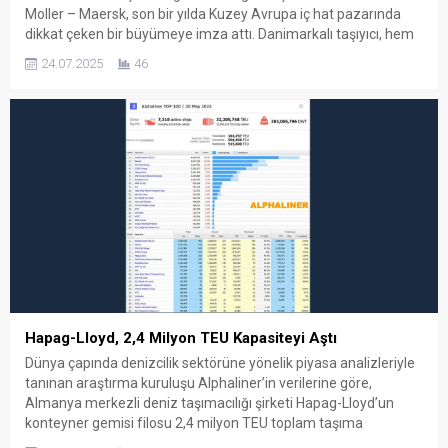
Moller – Maersk, son bir yılda Kuzey Avrupa iç hat pazarında
dikkat çeken bir büyümeye imza attı. Danimarkalı taşıyıcı, hem
kapasitesini hem de pazar payını kayda değer oranda artırarak
24.07.2025
46
rakiplerinden ayrıştı. Maersk, bu büyüme performansıyla hem
sektör eğilimlerinin dışına çıktı hem de pazardaki...
Hapag-Lloyd, 2,4 Milyon TEU Kapasiteyi Aştı
Dünya çapında denizcilik sektörüne yönelik piyasa analizleriyle
tanınan araştırma kuruluşu Alphaliner’in verilerine göre,
Almanya merkezli deniz taşımacılığı şirketi Hapag-Lloyd’un
konteyner gemisi filosu 2,4 milyon TEU toplam taşıma
kapasitesini aştı. Böylece dünyanın en büyük beşinci konteyner