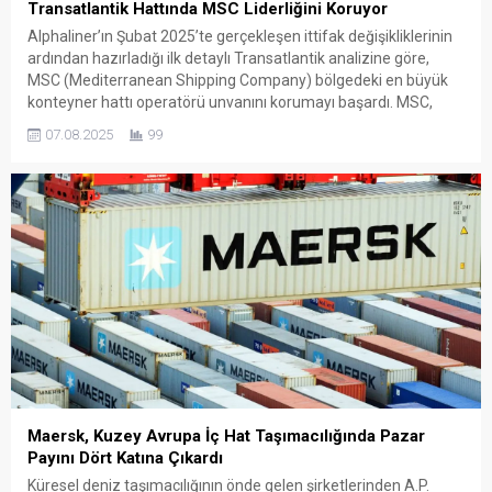
Transatlantik Hattında MSC Liderliğini Koruyor
Alphaliner’ın Şubat 2025’te gerçekleşen ittifak değişikliklerinin
ardından hazırladığı ilk detaylı Transatlantik analizine göre,
MSC (Mediterranean Shipping Company) bölgedeki en büyük
konteyner hattı operatörü unvanını korumayı başardı. MSC,
Maersk ile 2M ortaklığını sonlandırarak bağımsız bir ağ kurmuş,
07.08.2025
99
Maersk ise Hapag-Lloyd ile birlikte Gemini Cooperation adlı yeni
bir ittifaka dahil olmuştu. Bu...
Maersk, Kuzey Avrupa İç Hat Taşımacılığında Pazar
Payını Dört Katına Çıkardı
Küresel deniz taşımacılığının önde gelen şirketlerinden A.P.