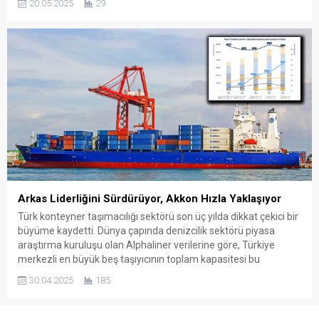
20.05.2025
29
hattı operatörü konumundaki şirketin filosundaki gemi sayısı
300’ün üzerine çıktı. Filo yapısına bakıldığında, gemi sayısı...
Arkas Liderliğini Sürdürüyor, Akkon Hızla Yaklaşıyor
Türk konteyner taşımacılığı sektörü son üç yılda dikkat çekici bir
büyüme kaydetti. Dünya çapında denizcilik sektörü piyasa
araştırma kuruluşu olan Alphaliner verilerine göre, Türkiye
merkezli en büyük beş taşıyıcının toplam kapasitesi bu
dönemde yüzde 48 oranında arttı. Bu artışta, uluslararası ana
30.04.2025
185
hat operatörlerinin Rusya’nın Karadeniz limanlarından
çekilmesi etkili oldu. Oluşan...