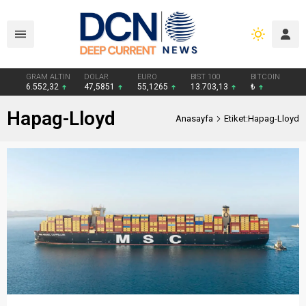
GRAM ALTIN
DOLAR
EURO
BIST 100
BITCOIN
6.552,32
47,5851
55,1265
13.703,13
₺
Hapag-Lloyd
Anasayfa
Etiket:Hapag-Lloyd