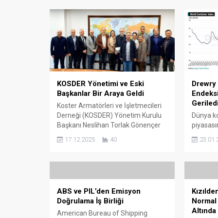
KOSDER Yönetimi ve Eski
Drewry
Başkanlar Bir Araya Geldi
Endeks
Geriled
Koster Armatörleri ve İşletmecileri
Derneği (KOSDER) Yönetim Kurulu
Dünya ko
Başkanı Neslihan Torlak Gönençer
piyasası
ve Yönetim Kurulu üyeleri, derneğin
gösterge
17.12.2025
40
23.01.
gelişimine uzun yıllar boyunca katkı
World Co
sunmuş olan Onursal Başkan Salih
hafta 40
Zeki Çakır’a bir nezaket ziyaretinde
dolara g
bulundu. Ziyarete, KOSDER’in eski
kaydetti.
dönem başkanları da katılım
haftada 
ABS ve PIL’den Emisyon
Kızılde
sağladı. Salih Zeki Çakır’ın ev
yaşamış 
Doğrulama İş Birliği
Normal 
sahipliğinde, 11 Aralık 2025
nedeni, 
Altında
Perşembe...
Avrupa h
American Bureau of Shipping