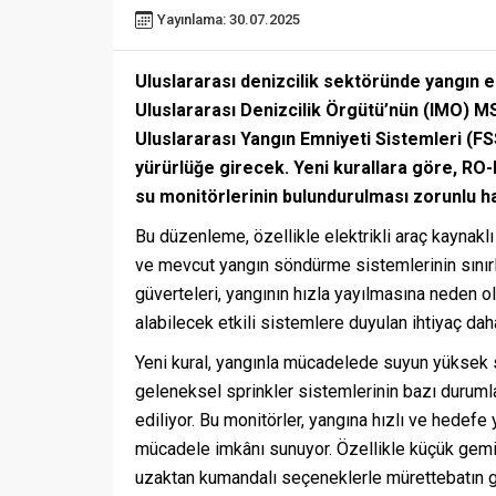
Yayınlama: 30.07.2025
Uluslararası denizcilik sektöründe yangın em
Uluslararası Denizcilik Örgütü’nün (IMO) M
Uluslararası Yangın Emniyeti Sistemleri (F
yürürlüğe girecek. Yeni kurallara göre, RO
su monitörlerinin bulundurulması zorunlu ha
Bu düzenleme, özellikle elektrikli araç kaynaklı
ve mevcut yangın söndürme sistemlerinin sınırlı e
güverteleri, yangının hızla yayılmasına neden ol
alabilecek etkili sistemlere duyulan ihtiyaç da
Yeni kural, yangınla mücadelede suyun yüksek
geleneksel sprinkler sistemlerinin bazı durumla
ediliyor. Bu monitörler, yangına hızlı ve hede
mücadele imkânı sunuyor. Özellikle küçük gemil
uzaktan kumandalı seçeneklerle mürettebatın güv