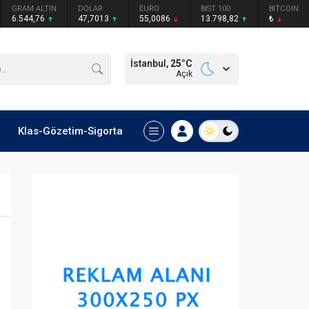
GRAM ALTIN
DOLAR
EURO
BIST 100
BITCOIN
6.544,76
47,7013
55,0086
13.798,82
₺
İstanbul,
25
°C
Açık
Klas-Gözetim-Sigorta