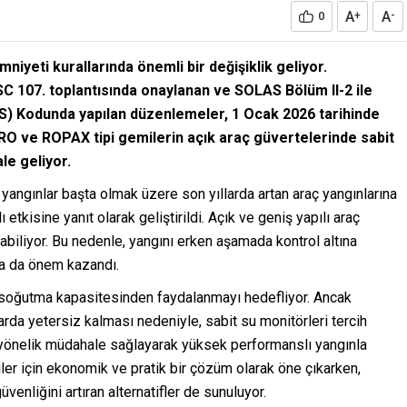
A
A
0
+
-
niyeti kurallarında önemli bir değişiklik geliyor.
SC 107. toplantısında onaylanan ve SOLAS Bölüm II-2 ile
SS) Kodunda yapılan düzenlemeler, 1 Ocak 2026 tarihinde
-RO ve ROPAX tipi gemilerin açık araç güvertelerinde sabit
le geliyor.
 yangınlar başta olmak üzere son yıllarda artan araç yangınlarına
tkisine yanıt olarak geliştirildi. Açık ve geniş yapılı araç
abiliyor. Bu nedenle, yangını erken aşamada kontrol altına
ha da önem kazandı.
 soğutma kapasitesinden faydalanmayı hedefliyor. Ancak
rda yetersiz kalması nedeniyle, sabit su monitörleri tercih
fe yönelik müdahale sağlayarak yüksek performanslı yangınla
er için ekonomik ve pratik bir çözüm olarak öne çıkarken,
enliğini artıran alternatifler de sunuluyor.