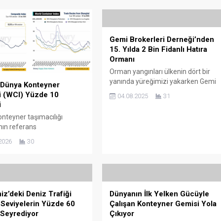
Gemi Brokerleri Derneği’nden
15. Yılda 2 Bin Fidanlı Hatıra
Ormanı
Orman yangınları ülkenin dört bir
yanında yüreğimizi yakarken Gemi
 Dünya Konteyner
Brokerleri Derneği, TEMA Vakfı
i (WCI) Yüzde 10
04.08.2025
31
aracılığıyla anlamlı bir sosyal
i
sorumluluk projesini hayata geçirdi.
nteyner taşımacılığı
Kuruluşunun 15.yılını kutlayan Gemi
nın referans
Brokerleri Derneği, çevreye kalıcı bir
lerinden biri olan Drewry
miras bırakarak TEMA Vakfı
2026
30
ntainer Index (WCI), bu
aracılığıyla Erzincan Umurlu
’lık konteyner başına 2.212
Ağaçlandırma Sahası’nda 2 bin
erileyerek yüzde 10 düşüş
adet fidanı toprakla buluşturdu ve
 Endeks, üst üste ikinci
Gemi Brokerleri Derneği Hatıra...
da aynı oranda değer kaybı
niz’deki Deniz Trafiği
Dünyanın İlk Yelken Gücüyle
oldu. Düşüşün başlıca
Seviyelerin Yüzde 60
Çalışan Konteyner Gemisi Yola
Transpasifik ve Asya–
 Seyrediyor
Çıkıyor
atlarında navlun