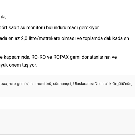
iki,
dört sabit su monitörü bulundurulması gerekiyor.
kada en az 2,0 litre/metrekare olması ve toplamda dakikada en
.
me kapsamında, RO-RO ve ROPAX gemi donatanlarının ve
üyük önem taşıyor.
opax
,
roro gemisi
,
su monitörü
,
sürmanşet
,
Uluslararası Denizcilik Örgütü'nün
,