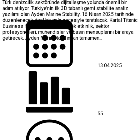
Türk denizcilik sektöründe dijitalleşme yolunda önemli bir
adım atılıyor. Türkiye’nin ilk 3D tabanlı gemi stabilite analiz
yazılımı olan Ayden Marine Stability, 16 Nisan 2025 tarihinde
düzenlenecek özel bir gala gecesiyle tanıtılacak. Kartal Titanic
Business Hotel’de gerçekleşecek etkinlik, sektör
profesyonelleri, mühendisler ve basın mensuplarını bir araya
getirecek. Ayden Marine tarafından tamamen...
13.04.2025
55