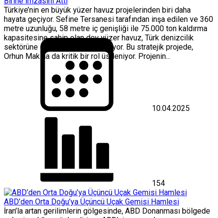
Birine İmzasını Attı
Türkiye’nin en büyük yüzer havuz projelerinden biri daha
hayata geçiyor. Sefine Tersanesi tarafından inşa edilen ve 360
metre uzunluğu, 58 metre iç genişliği ile 75.000 ton kaldırma
kapasitesine sahip olan dev yüzer havuz, Türk denizcilik
sektörüne güç katmaya hazırlanıyor. Bu stratejik projede,
Orhun Makina da kritik bir rol üstleniyor. Projenin...
10.04.2025
154
ABD’den Orta Doğu’ya Üçüncü Uçak Gemisi Hamlesi
İran’la artan gerilimlerin gölgesinde, ABD Donanması bölgede