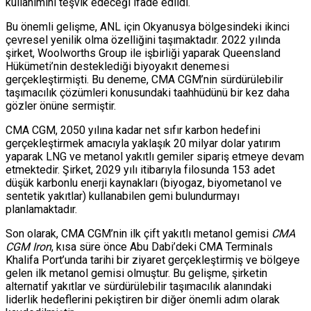
kullanımını teşvik edeceği ifade edildi.
Bu önemli gelişme, ANL için Okyanusya bölgesindeki ikinci
çevresel yenilik olma özelliğini taşımaktadır. 2022 yılında
şirket, Woolworths Group ile işbirliği yaparak Queensland
Hükümeti’nin desteklediği biyoyakıt denemesi
gerçekleştirmişti. Bu deneme, CMA CGM’nin sürdürülebilir
taşımacılık çözümleri konusundaki taahhüdünü bir kez daha
gözler önüne sermiştir.
CMA CGM, 2050 yılına kadar net sıfır karbon hedefini
gerçekleştirmek amacıyla yaklaşık 20 milyar dolar yatırım
yaparak LNG ve metanol yakıtlı gemiler sipariş etmeye devam
etmektedir. Şirket, 2029 yılı itibarıyla filosunda 153 adet
düşük karbonlu enerji kaynakları (biyogaz, biyometanol ve
sentetik yakıtlar) kullanabilen gemi bulundurmayı
planlamaktadır.
Son olarak, CMA CGM’nin ilk çift yakıtlı metanol gemisi
CMA
CGM Iron
, kısa süre önce Abu Dabi’deki CMA Terminals
Khalifa Port’unda tarihi bir ziyaret gerçekleştirmiş ve bölgeye
gelen ilk metanol gemisi olmuştur. Bu gelişme, şirketin
alternatif yakıtlar ve sürdürülebilir taşımacılık alanındaki
liderlik hedeflerini pekiştiren bir diğer önemli adım olarak