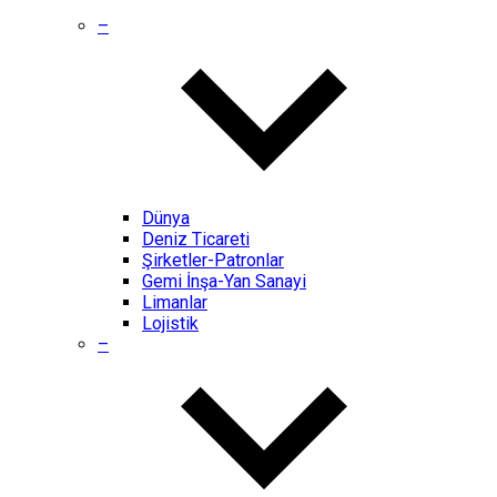
–
Dünya
Deniz Ticareti
Şirketler-Patronlar
Gemi İnşa-Yan Sanayi
Limanlar
Lojistik
–