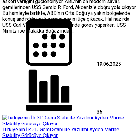
askeri varlığını güçlendiriyor. ABD’nin en modern savaş
gemilerinden USS Gerald R. Ford, Akdeniz’e doğru yola çıkıyor.
Bu hamleyle birlikte, ABD’nin Orta Doğu’ya yakın bölgelerde
konuşlandırdığı uçak gemisi sayısı üçe çıkacak. Halihazırda
USS Carl Vinson, Umman Denizi’nde görev yaparken; USS
Nimitz ise Malakka Boğazı’ndan...
19.06.2025
36
Türkiye’nin İlk 3D Gemi Stabilite Yazılımı Ayden Marine
Stability Görücüye Çıkıyor