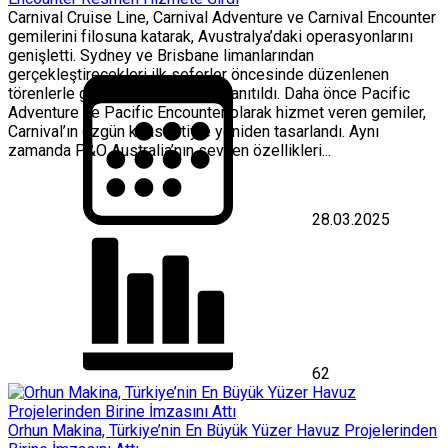
Carnival Cruise Line, Carnival Adventure ve Carnival Encounter
gemilerini filosuna katarak, Avustralya’daki operasyonlarını
genişletti. Sydney ve Brisbane limanlarından
gerçekleştirecekleri ilk seferler öncesinde düzenlenen
törenlerle gemiler resmi olarak tanıtıldı. Daha önce Pacific
Adventure ve Pacific Encounter olarak hizmet veren gemiler,
Carnival’ın özgün konseptiyle yeniden tasarlandı. Aynı
zamanda P&O Australia’nın sevilen özellikleri...
28.03.2025
62
Orhun Makina, Türkiye’nin En Büyük Yüzer Havuz Projelerinden