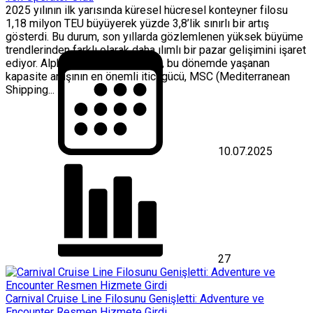
2025 yılının ilk yarısında küresel hücresel konteyner filosu
1,18 milyon TEU büyüyerek yüzde 3,8’lik sınırlı bir artış
gösterdi. Bu durum, son yıllarda gözlemlenen yüksek büyüme
trendlerinden farklı olarak daha ılımlı bir pazar gelişimini işaret
ediyor. Alphaliner verilerine göre, bu dönemde yaşanan
kapasite artışının en önemli itici gücü, MSC (Mediterranean
Shipping...
10.07.2025
27
Carnival Cruise Line Filosunu Genişletti: Adventure ve
Encounter Resmen Hizmete Girdi