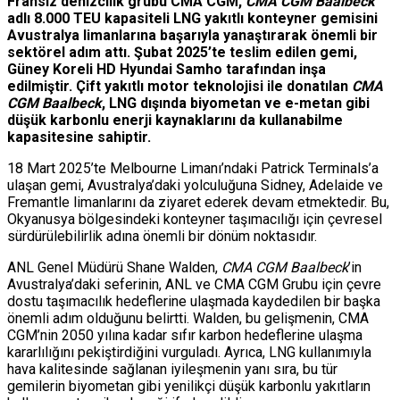
Fransız denizcilik grubu CMA CGM,
CMA CGM Baalbeck
adlı 8.000 TEU kapasiteli LNG yakıtlı konteyner gemisini
Avustralya limanlarına başarıyla yanaştırarak önemli bir
sektörel adım attı. Şubat 2025’te teslim edilen gemi,
Güney Koreli HD Hyundai Samho tarafından inşa
edilmiştir. Çift yakıtlı motor teknolojisi ile donatılan
CMA
CGM Baalbeck
, LNG dışında biyometan ve e-metan gibi
düşük karbonlu enerji kaynaklarını da kullanabilme
kapasitesine sahiptir.
18 Mart 2025’te Melbourne Limanı’ndaki Patrick Terminals’a
ulaşan gemi, Avustralya’daki yolculuğuna Sidney, Adelaide ve
Fremantle limanlarını da ziyaret ederek devam etmektedir. Bu,
Okyanusya bölgesindeki konteyner taşımacılığı için çevresel
sürdürülebilirlik adına önemli bir dönüm noktasıdır.
ANL Genel Müdürü Shane Walden,
CMA CGM Baalbeck
’in
Avustralya’daki seferinin, ANL ve CMA CGM Grubu için çevre
dostu taşımacılık hedeflerine ulaşmada kaydedilen bir başka
önemli adım olduğunu belirtti. Walden, bu gelişmenin, CMA
CGM’nin 2050 yılına kadar sıfır karbon hedeflerine ulaşma
kararlılığını pekiştirdiğini vurguladı. Ayrıca, LNG kullanımıyla
hava kalitesinde sağlanan iyileşmenin yanı sıra, bu tür
gemilerin biyometan gibi yenilikçi düşük karbonlu yakıtların