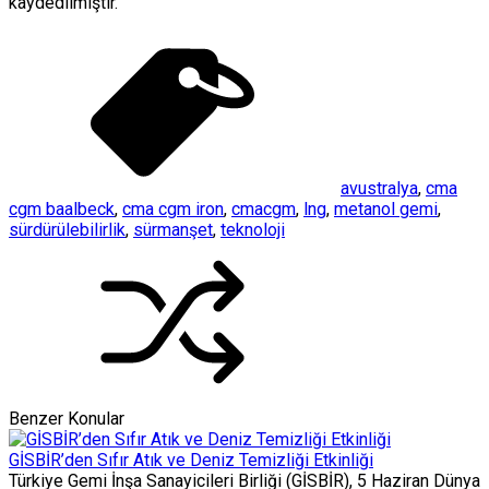
kaydedilmiştir.
avustralya
,
cma
cgm baalbeck
,
cma cgm iron
,
cmacgm
,
lng
,
metanol gemi
,
sürdürülebilirlik
,
sürmanşet
,
teknoloji
Benzer Konular
GİSBİR’den Sıfır Atık ve Deniz Temizliği Etkinliği
Türkiye Gemi İnşa Sanayicileri Birliği (GİSBİR), 5 Haziran Dünya