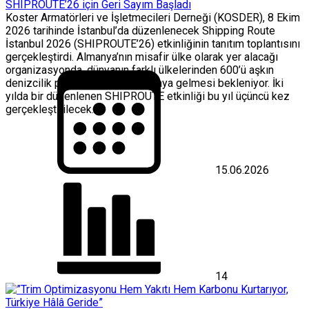
SHIPROUTE’26 için Geri Sayım Başladı
Koster Armatörleri ve İşletmecileri Derneği (KOSDER), 8 Ekim
2026 tarihinde İstanbul’da düzenlenecek Shipping Route
İstanbul 2026 (SHIPROUTE’26) etkinliğinin tanıtım toplantısını
gerçekleştirdi. Almanya’nın misafir ülke olarak yer alacağı
organizasyonda, dünyanın farklı ülkelerinden 600’ü aşkın
denizcilik profesyonelinin bir araya gelmesi bekleniyor. İki
yılda bir düzenlenen SHIPROUTE etkinliği bu yıl üçüncü kez
gerçekleştirilecek....
15.06.2026
14