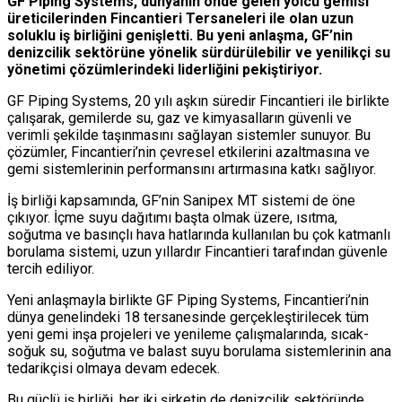
GF Piping Systems, dünyanın önde gelen yolcu gemisi
üreticilerinden Fincantieri Tersaneleri ile olan uzun
soluklu iş birliğini genişletti. Bu yeni anlaşma, GF’nin
denizcilik sektörüne yönelik sürdürülebilir ve yenilikçi su
yönetimi çözümlerindeki liderliğini pekiştiriyor.
GF Piping Systems, 20 yılı aşkın süredir Fincantieri ile birlikte
çalışarak, gemilerde su, gaz ve kimyasalların güvenli ve
verimli şekilde taşınmasını sağlayan sistemler sunuyor. Bu
çözümler, Fincantieri’nin çevresel etkilerini azaltmasına ve
gemi sistemlerinin performansını artırmasına katkı sağlıyor.
İş birliği kapsamında, GF’nin Sanipex MT sistemi de öne
çıkıyor. İçme suyu dağıtımı başta olmak üzere, ısıtma,
soğutma ve basınçlı hava hatlarında kullanılan bu çok katmanlı
borulama sistemi, uzun yıllardır Fincantieri tarafından güvenle
tercih ediliyor.
Yeni anlaşmayla birlikte GF Piping Systems, Fincantieri’nin
dünya genelindeki 18 tersanesinde gerçekleştirilecek tüm
yeni gemi inşa projeleri ve yenileme çalışmalarında, sıcak-
soğuk su, soğutma ve balast suyu borulama sistemlerinin ana
tedarikçisi olmaya devam edecek.
Bu güçlü iş birliği, her iki şirketin de denizcilik sektöründe