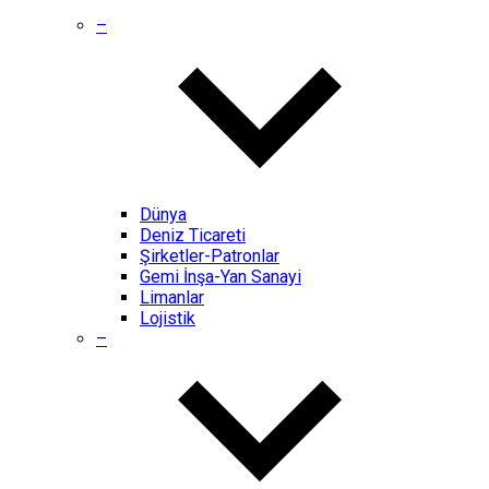
–
Dünya
Deniz Ticareti
Şirketler-Patronlar
Gemi İnşa-Yan Sanayi
Limanlar
Lojistik
–