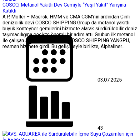
COSCO, Metanol Yakıtlı Dev Gemiyle “Yeşil Yakıt” Yarışına
Katıldı
A.P. Moller – Maersk, HMM ve CMA CGM’nin ardından Çinli
denizcilik devi COSCO SHIPPING Group da metanol yakıtlı
büyük konteyner gemilerini hizmete alarak sürdürülebilir deniz
taşımacılığına geçişte önemli bir adım attı. Grubun ilk metanol
ile çalışan ana hat gemisi olan COSCO SHIPPING YANGPU,
resmen hizmete girdi. Bu gelişmeyle birlikte, Alphaliner...
03.07.2025
43