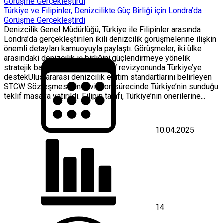
Türkiye ve Filipinler, Denizcilikte Güç Birliği için Londra’da
Görüşme Gerçekleştirdi
Denizcilik Genel Müdürlüğü, Türkiye ile Filipinler arasında
Londra’da gerçekleştirilen ikili denizcilik görüşmelerine ilişkin
önemli detayları kamuoyuyla paylaştı. Görüşmeler, iki ülke
arasındaki denizcilik iş birliğini güçlendirmeye yönelik
stratejik başlıkları içeriyor. STCW revizyonunda Türkiye’ye
destekUluslararası denizcilik eğitim standartlarını belirleyen
STCW Sözleşmesi’nin revizyon sürecinde Türkiye’nin sunduğu
teklif masaya yatırıldı. Filipin tarafı, Türkiye’nin önerilerine...
10.04.2025
14