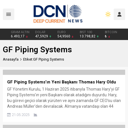
GRAM ALTIN
DOLAR
EURO
BIST 100
BITCOIN
6.493,17
47,5929
54,9560
13.798,82
₺
GF Piping Systems
Anasayfa
Etiket:GF Piping Systems
GF Piping Systems’ın Yeni Başkanı Thomas Hary Oldu
GF Yönetim Kurulu, 1 Haziran 2025 itibarıyla Thomas Hary’yi GF
Piping Systems’ın yeni Başkanı olarak atadığını duyurdu. Hary,
bu görevi geçici olarak yürüten ve aynı zamanda GF CEO’su olan
Andreas Müller’den devralacak. Almanya vatandaşı olan 44
yaşındaki Thomas Hary, 2005 yılında GF bünyesine katıldığından
21.05.2025
bu yana şirketin farklı kademelerinde çeşitli...