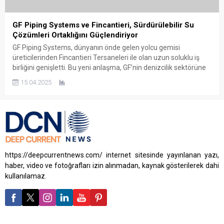
GF Piping Systems ve Fincantieri, Sürdürülebilir Su
Çözümleri Ortaklığını Güçlendiriyor
GF Piping Systems, dünyanın önde gelen yolcu gemisi
üreticilerinden Fincantieri Tersaneleri ile olan uzun soluklu iş
birliğini genişletti. Bu yeni anlaşma, GF’nin denizcilik sektörüne
yönelik sürdürülebilir ve yenilikçi su yönetimi çözümlerindeki
15.04.2025
liderliğini pekiştiriyor. GF Piping Systems, 20 yılı aşkın süredir
Fincantieri ile birlikte çalışarak, gemilerde su, gaz ve
kimyasalların güvenli...
https://deepcurrentnews.com/ internet sitesinde yayınlanan yazı,
haber, video ve fotoğrafları izin alınmadan, kaynak gösterilerek dahi
kullanılamaz.