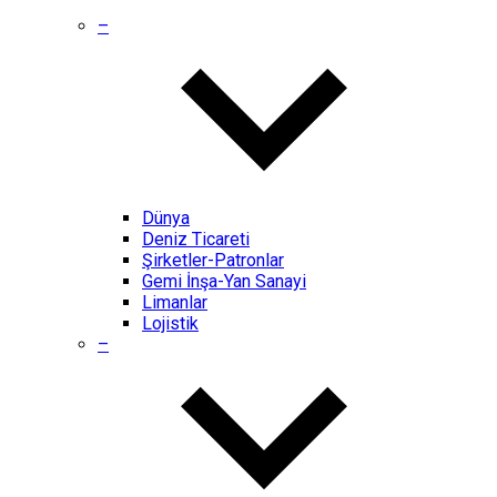
–
Dünya
Deniz Ticareti
Şirketler-Patronlar
Gemi İnşa-Yan Sanayi
Limanlar
Lojistik
–