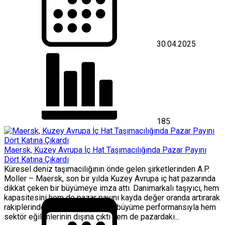
30.04.2025
185
Maersk, Kuzey Avrupa İç Hat Taşımacılığında Pazar Payını
Dört Katına Çıkardı
Küresel deniz taşımacılığının önde gelen şirketlerinden A.P.
Moller – Maersk, son bir yılda Kuzey Avrupa iç hat pazarında
dikkat çeken bir büyümeye imza attı. Danimarkalı taşıyıcı, hem
kapasitesini hem de pazar payını kayda değer oranda artırarak
rakiplerinden ayrıştı. Maersk, bu büyüme performansıyla hem
sektör eğilimlerinin dışına çıktı hem de pazardaki...