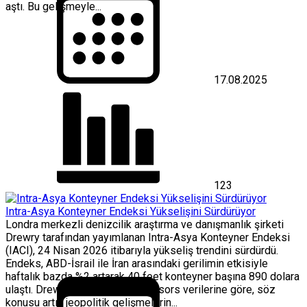
aştı. Bu gelişmeyle...
17.08.2025
123
Intra-Asya Konteyner Endeksi Yükselişini Sürdürüyor
Londra merkezli denizcilik araştırma ve danışmanlık şirketi
Drewry tarafından yayımlanan Intra-Asya Konteyner Endeksi
(IACI), 24 Nisan 2026 itibarıyla yükseliş trendini sürdürdü.
Endeks, ABD-İsrail ile İran arasındaki gerilimin etkisiyle
haftalık bazda %2 artarak 40 feet konteyner başına 890 dolara
ulaştı. Drewry Supply Chain Advisors verilerine göre, söz
konusu artış jeopolitik gelişmelerin...