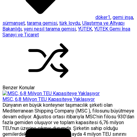
döker1
,
gemi inşa
,
sürmanşet
,
tarama gemisi
,
türk loydu
,
Ulaştırma ve Altyapı
Bakanlığı
,
yeni nesil tarama gemisi
,
YÜTEK
,
YÜTEK Gemi İnşa
Sanayi ve Ticaret
Benzer Konular
MSC, 6,8 Milyon TEU Kapasiteye Yaklaşıyor
Dünyanın en büyük konteyner taşımacılık şirketi olan
Mediterranean Shipping Company (MSC ), filosunu büyütmeye
devam ediyor. Ağustos ortası itibarıyla MSC’nin filosu 930’dan
fazla gemiden oluşuyor ve toplam kapasitesi 6,76 milyon
TEU’nun üzerine çıkmış durumda. Şirketin sahip olduğu
gemilerdeki kapasite ise son iki ayda 4 milyon TEU sınırını