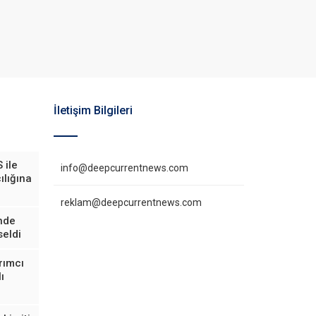
İletişim Bilgileri
 ile
info@deepcurrentnews.com
ılığına
reklam@deepcurrentnews.com
inde
eldi
rımcı
ı