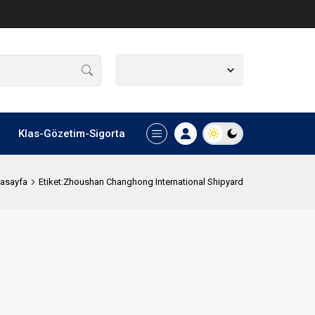
İstanbul,
25
°C
Açık
Klas-Gözetim-Sigorta
asayfa
Etiket:Zhoushan Changhong International Shipyard