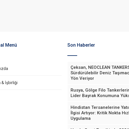
al Menü
Son Haberler
Çeksan, NEOCLEAN TANKERS
ızda
Sürdürülebilir Deniz Taşımac
Yön Veriyor
& İşbirliği
Rusya, Gölge Filo Tankerler
Lider Bayrak Konumuna Yüks
Hindistan Tersanelerine Yatı
İlgisi Artıyor: Kritik Nokta Hızl
Uygulama