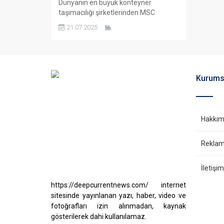
Dünyanın en büyük konteyner
taşımacılığı şirketlerinden MSC
(Mediterranean Shipping Company),
21.07.2025
LNG yakıtlı gemi yatırımlarını
sürdürüyor. MSC, geçtiğimiz hafta
sonunda filosuna 16.000 TEU
kapasiteli MSC SAVANNAH ile 11.480
TEU kapasiteli MSC INSA adlı iki yeni
Kurums
gemi dahil etti. MSC SAVANNAH,
Yangzijiang Shipbuilding tarafından
inşa edilen ve 2022 yılında sipariş
edilen LNG...
Hakkım
Reklam 
İletişim
https://deepcurrentnews.com/ internet
sitesinde yayınlanan yazı, haber, video ve
fotoğrafları izin alınmadan, kaynak
gösterilerek dahi kullanılamaz.