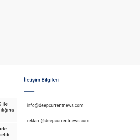
İletişim Bilgileri
 ile
info@deepcurrentnews.com
ılığına
reklam@deepcurrentnews.com
inde
eldi