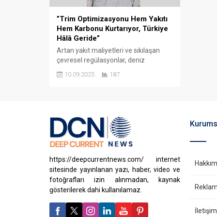
”Trim Optimizasyonu Hem Yakıtı
Hem Karbonu Kurtarıyor, Türkiye
Hâlâ Geride”
Artan yakıt maliyetleri ve sıkılaşan
çevresel regülasyonlar, deniz
taşımacılığında enerji verimliliğini her
10.09.2025
187
zamankinden daha kritik bir konu
haline getiriyor. Bu noktada gemilerin
trim durumunu optimize etmek, hem
yakıt tasarrufu sağlamak hem de
karbon salınımını azaltmak için en
Kurums
basit ama en etkili yöntemlerden biri
olarak öne çıkıyor. Ancak Türkiye’de bu
uygulamanın...
https://deepcurrentnews.com/ internet
Hakkım
sitesinde yayınlanan yazı, haber, video ve
fotoğrafları izin alınmadan, kaynak
Reklam 
gösterilerek dahi kullanılamaz.
İletişim