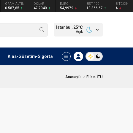
GRAM ALTIN
DOLAR
EURO
BIST 100
BITCOIN
6.587,65
47,7040
54,9979
13.866,67
₺
İstanbul,
25
°C
Açık
Klas-Gözetim-Sigorta
Anasayfa
Etiket:İTÜ