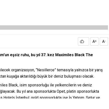
A
A
+
-
m’un eşsiz ruhu, bu yıl 37. kez Maximiles Black The
ilecek organizasyon, “Nesillerce” temasıyla yalnızca bir yarış
şaktan kuşağa aktarıldığı büyük bir deniz buluşması olacak.
miles Black, isim sponsorluğu ile yelkencilerin ve deniz
ğlayacak. Bu yıl ana sponsorlukta Opet, platin sponsorlukta
 Hotels İstanbul; gold sponsorlukta ise İş Yatırım, Setur ve