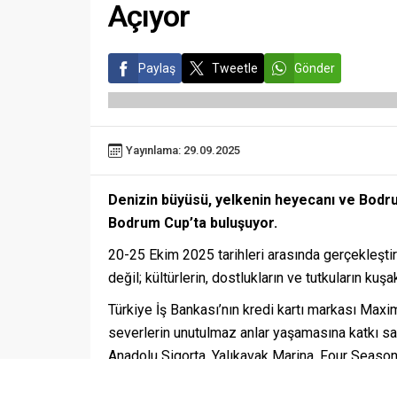
Açıyor
Paylaş
Tweetle
Gönder
Yayınlama: 29.09.2025
Denizin büyüsü, yelkenin heyecanı ve Bodru
Bodrum Cup’ta buluşuyor.
20-25 Ekim 2025 tarihleri arasında gerçekleştir
değil; kültürlerin, dostlukların ve tutkuların ku
Türkiye İş Bankası’nın kredi kartı markası Maxi
severlerin unutulmaz anlar yaşamasına katkı sa
Anadolu Sigorta, Yalıkavak Marina, Four Seasons
Ağanlar Tersanesi yer alacak.