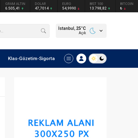
GRAM ALTIN
DOLAR
EURO
BIST 100
BITCOIN
6.505,41
47,7014
54,9990
13.798,82
₺
İstanbul,
25
°C
Açık
Klas-Gözetim-Sigorta