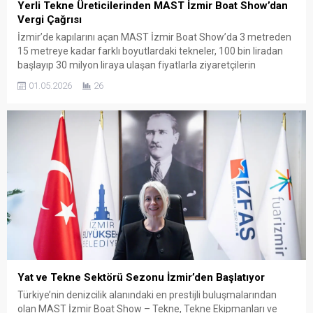
Yerli Tekne Üreticilerinden MAST İzmir Boat Show’dan
Vergi Çağrısı
İzmir’de kapılarını açan MAST İzmir Boat Show’da 3 metreden
15 metreye kadar farklı boyutlardaki tekneler, 100 bin liradan
başlayıp 30 milyon liraya ulaşan fiyatlarla ziyaretçilerin
beğenisine sunuldu. Fuarda sergilenen teknelerin yaklaşık
01.05.2026
26
yüzde 70’inin yerli üretim olması dikkat çekerken, sektör
temsilcileri KDV ve ÖTV yükünün azaltılması, marina
altyapısının güçlendirilmesi ve yerli...
Yat ve Tekne Sektörü Sezonu İzmir’den Başlatıyor
Türkiye’nin denizcilik alanındaki en prestijli buluşmalarından
olan MAST İzmir Boat Show – Tekne, Tekne Ekipmanları ve