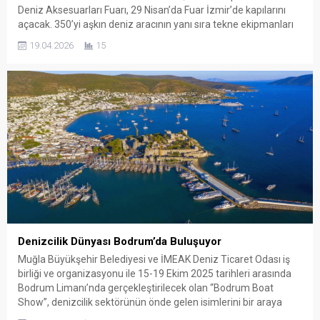
Deniz Aksesuarları Fuarı, 29 Nisan’da Fuar İzmir’de kapılarını
açacak. 350’yi aşkın deniz aracının yanı sıra tekne ekipmanları
ve deniz aksesuarlarının da sergileneceği fuar, denizcilik
19.04.2026
15
dünyasının tüm paydaşlarını bir araya getirecek. İzmir
Büyükşehir Belediyesi’nin ev...
Denizcilik Dünyası Bodrum’da Buluşuyor
Muğla Büyükşehir Belediyesi ve İMEAK Deniz Ticaret Odası iş
birliği ve organizasyonu ile 15-19 Ekim 2025 tarihleri arasında
Bodrum Limanı’nda gerçekleştirilecek olan “Bodrum Boat
Show”, denizcilik sektörünün önde gelen isimlerini bir araya
getirecek. 200’den fazla tekne ve 500’ün üzerinde markanın