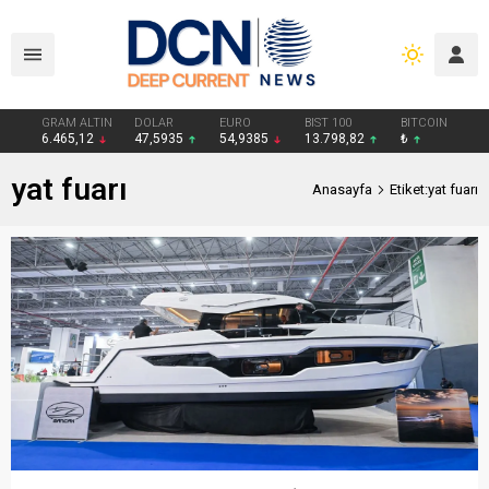
GRAM ALTIN
DOLAR
EURO
BIST 100
BITCOIN
6.465,12
47,5935
54,9385
13.798,82
₺
yat fuarı
Anasayfa
Etiket:yat fuarı