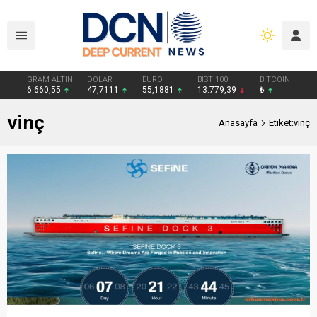
GRAM ALTIN
DOLAR
EURO
BIST 100
BITCOIN
6.660,55
47,7111
55,1881
13.779,39
₺
vinç
Anasayfa
Etiket:vinç