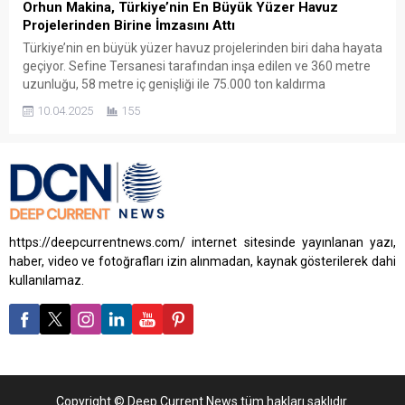
Orhun Makina, Türkiye’nin En Büyük Yüzer Havuz
Projelerinden Birine İmzasını Attı
Türkiye’nin en büyük yüzer havuz projelerinden biri daha hayata
geçiyor. Sefine Tersanesi tarafından inşa edilen ve 360 metre
uzunluğu, 58 metre iç genişliği ile 75.000 ton kaldırma
kapasitesine sahip olan dev yüzer havuz, Türk denizcilik
10.04.2025
155
sektörüne güç katmaya hazırlanıyor. Bu stratejik projede, Orhun
Makina da kritik bir rol üstleniyor. Projenin...
https://deepcurrentnews.com/ internet sitesinde yayınlanan yazı,
haber, video ve fotoğrafları izin alınmadan, kaynak gösterilerek dahi
kullanılamaz.
Copyright © Deep Current News tüm hakları saklıdır.