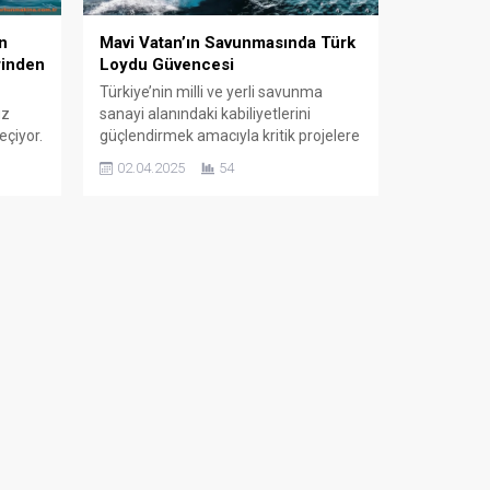
n
Mavi Vatan’ın Savunmasında Türk
rinden
Loydu Güvencesi
Türkiye’nin milli ve yerli savunma
uz
sanayi alanındaki kabiliyetlerini
eçiyor.
güçlendirmek amacıyla kritik projelere
şa
imza atan Türk Loydu, otonom deniz
02.04.2025
54
58
araçlarının geliştirilmesi ve
yaygınlaştırılması için stratejik iş
n dev
birliklerini sürdürüyor. Türk Deniz
ktörüne
Kuvvetleri ve güvenlik birimlerinin
atejik
ihtiyaçlarına yönelik olarak tasarlanan
ir rol
insansız deniz araçlarının uluslararası
standartlara uygun şekilde
sertifikalandırılmasını sağlayan Türk
Loydu, Türkiye’nin savunma...