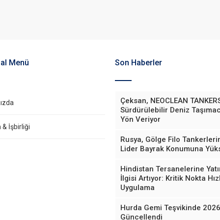
al Menü
Son Haberler
Çeksan, NEOCLEAN TANKERS
ızda
Sürdürülebilir Deniz Taşımac
Yön Veriyor
& İşbirliği
Rusya, Gölge Filo Tankerler
Lider Bayrak Konumuna Yüks
Hindistan Tersanelerine Yatı
İlgisi Artıyor: Kritik Nokta Hızl
Uygulama
Hurda Gemi Teşvikinde 2026 
Güncellendi