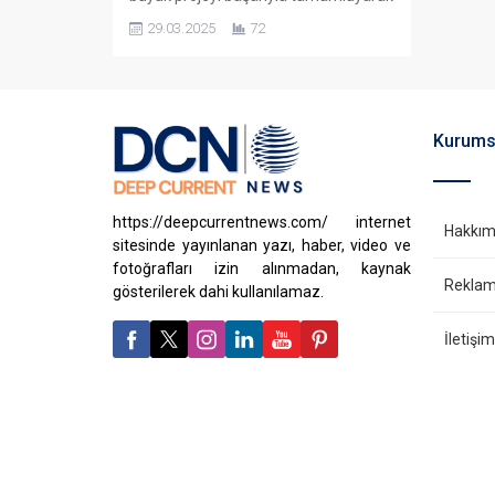
denize indirdi. Sølvtrans AS için
29.03.2025
72
üretilen NB65, Intership AS için
üretilen NB66 ve Agalas için üretilen
NB68, planlanan operasyon takvimine
uygun olarak teslim edildi. Gelişmiş
mühendislik çözümleri ve yenilikçi
Kurums
üretim teknikleriyle hayata geçirilen
bu projeler, sektörün ihtiyaçlarına
yönelik yüksek verimlilik...
https://deepcurrentnews.com/ internet
Hakkım
sitesinde yayınlanan yazı, haber, video ve
fotoğrafları izin alınmadan, kaynak
Reklam 
gösterilerek dahi kullanılamaz.
İletişim