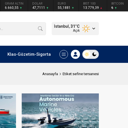
GRAM ALTIN
DOLAR
EURO
BIST 100
BITCOIN
6.660,55
47,7111
55,1881
13.779,39
₺
İstanbul,
31
°C
Açık
Klas-Gözetim-Sigorta
Anasayfa
Etiket:sefine tersanesi