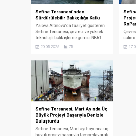
Sefine Tersanesi’nden
Sefin
Sürdürülebilir Balıkçılığa Katkı
Proje
RoPax
Yalova Altınova’da faaliyet gösteren
Sefine Tersanesi, çevreci ve yüksek
Çevrec
teknolojili balık işleme gemisi NB61
salımı
TAUROA’yı başarıyla tamamlayarak
araya 
20.05.2025
75
17.0
teslim etti. SALT Ship Design imzası
ulusla
taşıyan tasarımıyla dikkat çeken gemi,
tarafı
sürdürülebilir balıkçılığa katkı sunmayı
(RoPax
hedefliyor. 69,99 metre uzunluğa
görüld
sahip olan NB61 TAUROA, modern
inşa e
donanımı ve çevre dostu sistemiyle
hibrit 
öne çıkıyor. Gemide yer...
güneş 
Sefine Tersanesi, Mart Ayında Üç
Büyük Projeyi Başarıyla Denizle
Buluşturdu
Sefine Tersanesi, Mart ayı boyunca üç
büyük projeyi başarıyla tamamlayarak