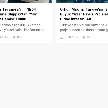
e Tersanesi’nin NB54
Orhun Makina, Türkiye’nin E
sine Shippax’tan “Yılın
Büyük Yüzer Havuz Projele
 Gemisi” Ödülü
Birine İmzasını Attı
i teknolojiler, düşük karbon
Türkiye’nin en büyük yüzer hav
 ve yüksek yolcu konforunu bir
projelerinden biri daha hayata g
getiren NB54 projesi,
Sefine Tersanesi tarafından in
4.2025
105
10.04.2025
155
rarası denizcilik yayını Shippax
edilen ve 360 metre uzunluğu, 
ndan “Yılın RoPax Gemisi”
metre iç genişliği ile 75.000 ton
 of the Year) ödülüne layık
kaldırma kapasitesine sahip ola
ü. Sefine Tersanesi tarafından
yüzer havuz, Türk denizcilik se
dilen NB54, batarya destekli
güç katmaya hazırlanıyor. Bu str
yapısı, LNG ile çalışan itki sistemi,
projede, Orhun Makina da kritik b
panelleri ve çok yönlü taşıma...
üstleniyor. Projenin...