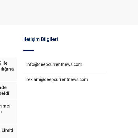
İletişim Bilgileri
 ile
info@deepcurrentnews.com
ılığına
reklam@deepcurrentnews.com
inde
eldi
rımcı
ı
Limiti