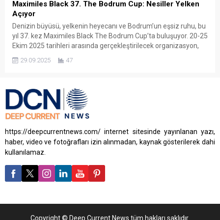
Maximiles Black 37. The Bodrum Cup: Nesiller Yelken
Açıyor
Denizin büyüsü, yelkenin heyecanı ve Bodrum’un eşsiz ruhu, bu
yıl 37. kez Maximiles Black The Bodrum Cup’ta buluşuyor. 20-25
Ekim 2025 tarihleri arasında gerçekleştirilecek organizasyon,
“Nesillerce” temasıyla yalnızca bir yarış değil; kültürlerin,
29.09.2025
47
dostlukların ve tutkuların kuşaktan kuşağa aktarıldığı büyük bir
deniz buluşması olacak. Türkiye İş Bankası’nın kredi kartı
markası Maximiles...
https://deepcurrentnews.com/ internet sitesinde yayınlanan yazı,
haber, video ve fotoğrafları izin alınmadan, kaynak gösterilerek dahi
kullanılamaz.
Copyright © Deep Current News tüm hakları saklıdır.