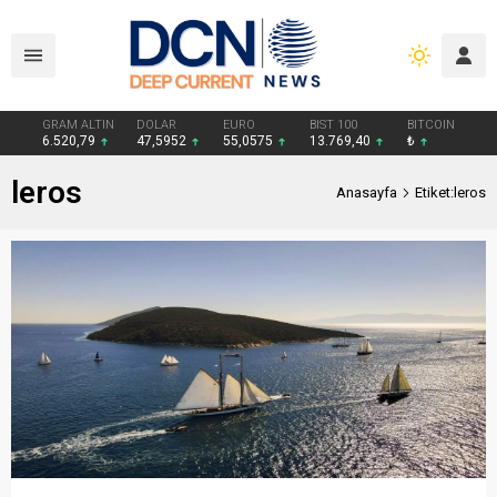
GRAM ALTIN
DOLAR
EURO
BIST 100
BITCOIN
6.520,79
47,5952
55,0575
13.769,40
₺
leros
Anasayfa
Etiket:leros