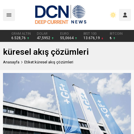
GRAM ALTIN
DOLAR
EURO
BIST 100
BITCOIN
6.528,76
47,5952
55,0664
13.676,19
₺
küresel akış çözümleri
Anasayfa
Etiket:küresel akış çözümleri