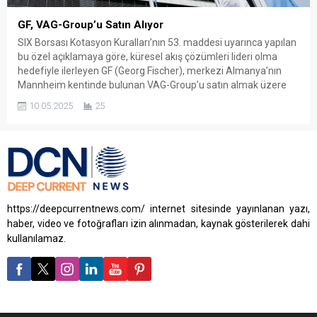
GF, VAG-Group’u Satın Alıyor
SIX Borsası Kotasyon Kuralları’nın 53. maddesi uyarınca yapılan
bu özel açıklamaya göre, küresel akış çözümleri lideri olma
hedefiyle ilerleyen GF (Georg Fischer), merkezi Almanya’nın
Mannheim kentinde bulunan VAG-Group’u satın almak üzere
anlaşma imzaladı. Bu stratejik satın alma, GF’nin özellikle
10.05.2025
25
Avrupa ve Orta Doğu’daki altyapı sektöründeki konumunu daha
da pekiştirecek önemli...
https://deepcurrentnews.com/ internet sitesinde yayınlanan yazı,
haber, video ve fotoğrafları izin alınmadan, kaynak gösterilerek dahi
kullanılamaz.