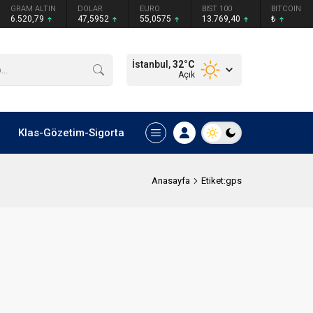
GRAM ALTIN
DOLAR
EURO
BIST 100
BITCOIN
6.520,79
47,5952
55,0575
13.769,40
₺
İstanbul,
32
°C
Açık
Klas-Gözetim-Sigorta
Anasayfa
Etiket:gps