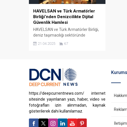
HAVELSAN ve Türk Armatörler
Birliği’nden Denizcilikte Dijital
Güvenlik Hamlesi
HAVELSAN ve Türk Armatörler Birliği,
deniz taşımacılığı sektöründe
dijitalleşme alanında stratejik bir iş
21.04.2025
67
birliğine imza attı. Gerçekleştirilen
toplantıda, denizcilikte personel ve
gemi güvenliğini artırmaya yönelik
yenilikçi dijital çözümler ele alındı.
Toplantının gündeminde; gemi
Kurums
personelinin anlık sağlık durumunun
izlenmesi, geminin kritik alanlarında
emniyet ve güvenliği sağlayacak dijital
personel takip sistemleri, GPS...
https://deepcurrentnews.com/ internet
Hakkım
sitesinde yayınlanan yazı, haber, video ve
fotoğrafları izin alınmadan, kaynak
Reklam 
gösterilerek dahi kullanılamaz.
İletişim