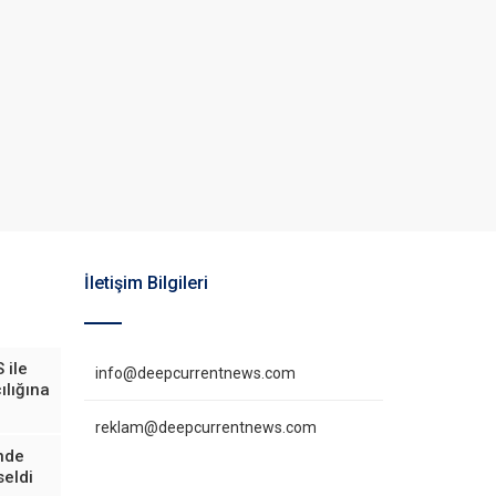
İletişim Bilgileri
 ile
info@deepcurrentnews.com
ılığına
reklam@deepcurrentnews.com
inde
eldi