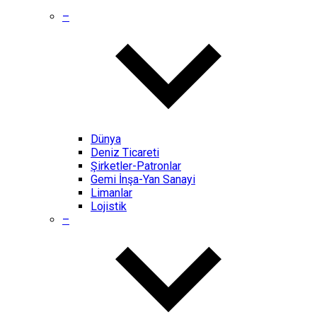
–
Dünya
Deniz Ticareti
Şirketler-Patronlar
Gemi İnşa-Yan Sanayi
Limanlar
Lojistik
–