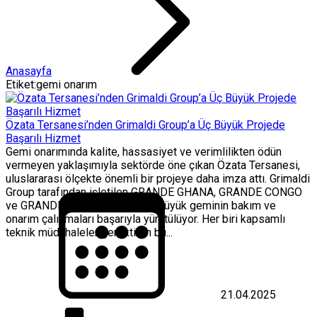
Anasayfa
Etiket:gemi onarım
Özata Tersanesi’nden Grimaldi Group’a Üç Büyük Projede
Başarılı Hizmet
Gemi onarımında kalite, hassasiyet ve verimlilikten ödün
vermeyen yaklaşımıyla sektörde öne çıkan Özata Tersanesi,
uluslararası ölçekte önemli bir projeye daha imza attı. Grimaldi
Group tarafından işletilen GRANDE GHANA, GRANDE CONGO
ve GRANDE MAROCCO adlı üç büyük geminin bakım ve
onarım çalışmaları başarıyla yürütülüyor. Her biri kapsamlı
teknik müdahaleler gerektiren bu...
21.04.2025