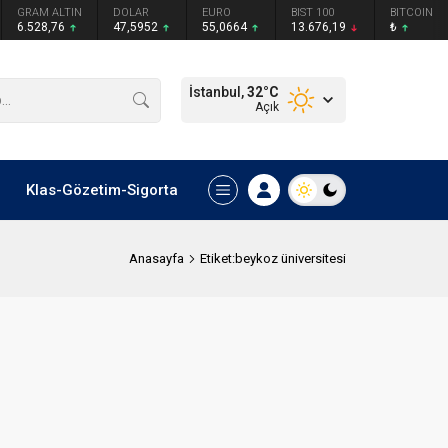
GRAM ALTIN
DOLAR
EURO
BIST 100
BITCOIN
6.528,76
47,5952
55,0664
13.676,19
₺
İstanbul,
32
°C
Açık
Klas-Gözetim-Sigorta
Anasayfa
Etiket:beykoz üniversitesi