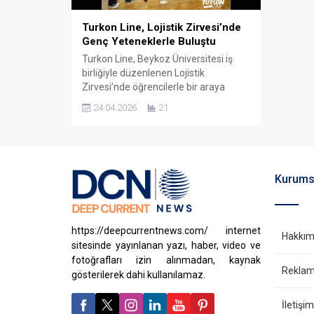
Turkon Line, Lojistik Zirvesi’nde
Genç Yeteneklerle Buluştu
Turkon Line, Beykoz Üniversitesi iş
birliğiyle düzenlenen Lojistik
Zirvesi’nde öğrencilerle bir araya
gelerek staj programını, sektör
24.04.2026
21
deneyimlerini ve inovasyon süreçlerini
paylaştı. Turkon Line, 21 Nisan’da
gerçekleştirilen Lojistik Zirvesi
kapsamında Beykoz Üniversitesi
öğrencileriyle buluştu. Etkinlikte şirket,
Kurums
genç yeteneklere yönelik kariyer
fırsatlarını ve sektörel gelişim
vizyonunu kapsamlı şekilde aktardı.
İşe Alım ve...
https://deepcurrentnews.com/ internet
Hakkım
sitesinde yayınlanan yazı, haber, video ve
fotoğrafları izin alınmadan, kaynak
Reklam 
gösterilerek dahi kullanılamaz.
İletişim