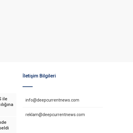
İletişim Bilgileri
 ile
info@deepcurrentnews.com
ılığına
reklam@deepcurrentnews.com
inde
eldi