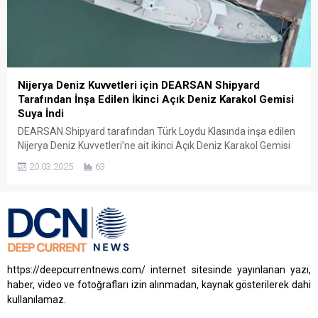
Nijerya Deniz Kuvvetleri için DEARSAN Shipyard
Tarafından İnşa Edilen İkinci Açık Deniz Karakol Gemisi
Suya İndi
DEARSAN Shipyard tarafından Türk Loydu Klasında inşa edilen
Nijerya Deniz Kuvvetleri’ne ait ikinci Açık Deniz Karakol Gemisi
(OPV-76), başarılı bir şekilde suya indirildi. Bu gemiler,
20.03.2025
63
Nijerya’nın deniz güvenliği ihtiyaçlarını karşılamak ve açık deniz
operasyonlarını etkin bir şekilde yürütmek amacıyla özel olarak
tasarlanmış olup, Türk Loydu’nun yüksek kalite standartlarına
uygun olarak...
https://deepcurrentnews.com/ internet sitesinde yayınlanan yazı,
haber, video ve fotoğrafları izin alınmadan, kaynak gösterilerek dahi
kullanılamaz.