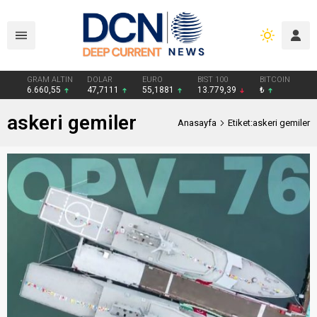
GRAM ALTIN
DOLAR
EURO
BIST 100
BITCOIN
6.660,55
47,7111
55,1881
13.779,39
₺
askeri gemiler
Anasayfa
Etiket:askeri gemiler