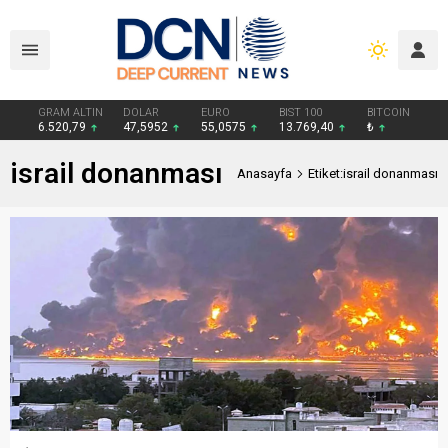
GRAM ALTIN
DOLAR
EURO
BIST 100
BITCOIN
6.520,79
47,5952
55,0575
13.769,40
₺
israil donanması
Anasayfa
Etiket:israil donanması