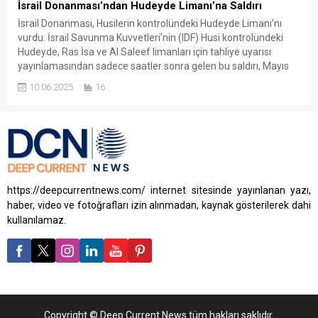
İsrail Donanması’ndan Hudeyde Limanı’na Saldırı
İsrail Donanması, Husilerin kontrolündeki Hudeyde Limanı’nı
vurdu. İsrail Savunma Kuvvetleri’nin (IDF) Husi kontrolündeki
Hudeyde, Ras İsa ve Al Saleef limanları için tahliye uyarısı
yayınlamasından sadece saatler sonra gelen bu saldırı, Mayıs
ayından bu yana İsrail’in Hudeyde’yi üçüncü hedefleyişi oldu.
10.06.2025
16
Ancak bu kez, çatışma boyunca ilk kez savaş uçakları yerine
deniz...
https://deepcurrentnews.com/ internet sitesinde yayınlanan yazı,
haber, video ve fotoğrafları izin alınmadan, kaynak gösterilerek dahi
kullanılamaz.
Copyright © Deep Current News tüm hakları saklıdır.