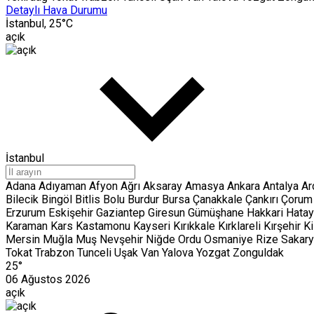
Detaylı Hava Durumu
İstanbul,
25
°C
açık
İstanbul
Adana
Adıyaman
Afyon
Ağrı
Aksaray
Amasya
Ankara
Antalya
Ar
Bilecik
Bingöl
Bitlis
Bolu
Burdur
Bursa
Çanakkale
Çankırı
Çoru
Erzurum
Eskişehir
Gaziantep
Giresun
Gümüşhane
Hakkari
Hata
Karaman
Kars
Kastamonu
Kayseri
Kırıkkale
Kırklareli
Kırşehir
Ki
Mersin
Muğla
Muş
Nevşehir
Niğde
Ordu
Osmaniye
Rize
Sakar
Tokat
Trabzon
Tunceli
Uşak
Van
Yalova
Yozgat
Zonguldak
25°
06 Ağustos 2026
açık