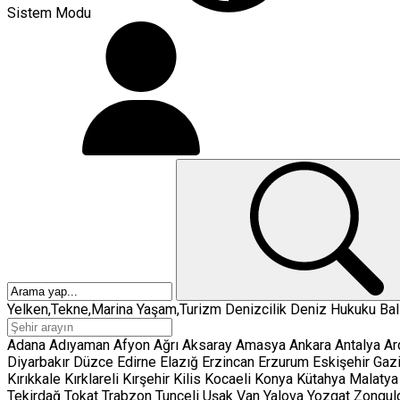
Sistem Modu
Yelken,Tekne,Marina
Yaşam,Turizm
Denizcilik
Deniz Hukuku
Balı
Adana
Adıyaman
Afyon
Ağrı
Aksaray
Amasya
Ankara
Antalya
Ar
Diyarbakır
Düzce
Edirne
Elazığ
Erzincan
Erzurum
Eskişehir
Gaz
Kırıkkale
Kırklareli
Kırşehir
Kilis
Kocaeli
Konya
Kütahya
Malatya
Tekirdağ
Tokat
Trabzon
Tunceli
Uşak
Van
Yalova
Yozgat
Zongul