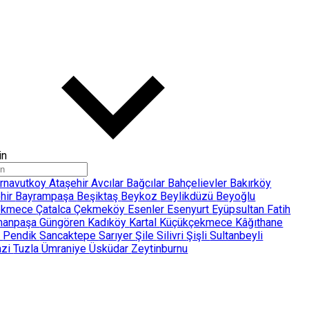
çin
rnavutkoy
Ataşehir
Avcılar
Bağcılar
Bahçelievler
Bakırköy
hir
Bayrampaşa
Beşiktaş
Beykoz
Beylikdüzü
Beyoğlu
ekmece
Çatalca
Çekmeköy
Esenler
Esenyurt
Eyüpsultan
Fatih
manpaşa
Güngören
Kadıköy
Kartal
Küçükçekmece
Kâğıthane
e
Pendik
Sancaktepe
Sarıyer
Şile
Silivri
Şişli
Sultanbeyli
azi
Tuzla
Ümraniye
Üsküdar
Zeytinburnu