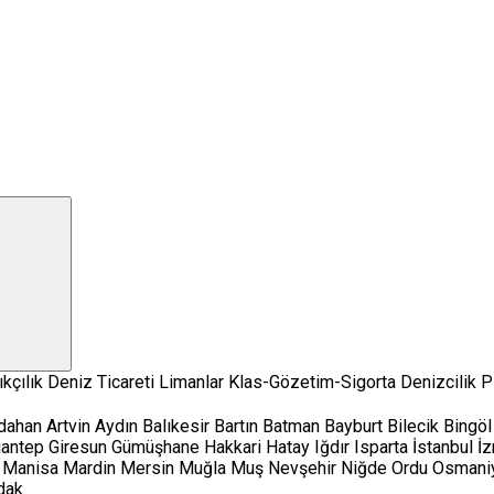
kçılık
Deniz Ticareti
Limanlar
Klas-Gözetim-Sigorta
Denizcilik P
dahan
Artvin
Aydın
Balıkesir
Bartın
Batman
Bayburt
Bilecik
Bingöl
iantep
Giresun
Gümüşhane
Hakkari
Hatay
Iğdır
Isparta
İstanbul
İz
Manisa
Mardin
Mersin
Muğla
Muş
Nevşehir
Niğde
Ordu
Osmani
dak