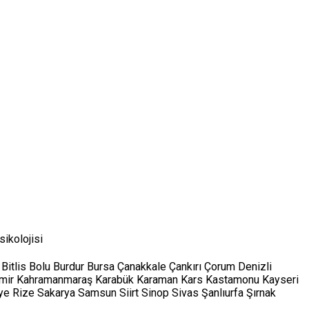
sikolojisi
Bitlis
Bolu
Burdur
Bursa
Çanakkale
Çankırı
Çorum
Denizli
mir
Kahramanmaraş
Karabük
Karaman
Kars
Kastamonu
Kayseri
ye
Rize
Sakarya
Samsun
Siirt
Sinop
Sivas
Şanlıurfa
Şırnak