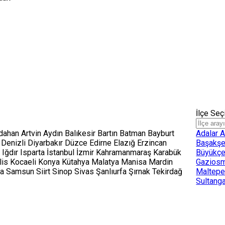
İlçe Se
dahan
Artvin
Aydın
Balıkesir
Bartın
Batman
Bayburt
Adalar
A
m
Denizli
Diyarbakır
Düzce
Edirne
Elazığ
Erzincan
Başakşe
y
Iğdır
Isparta
İstanbul
İzmir
Kahramanmaraş
Karabük
Büyükç
lis
Kocaeli
Konya
Kütahya
Malatya
Manisa
Mardin
Gazios
ya
Samsun
Siirt
Sinop
Sivas
Şanlıurfa
Şırnak
Tekirdağ
Maltep
Sultang