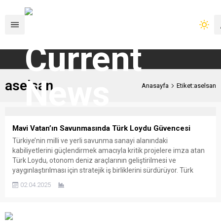
aselsan
Anasayfa
Etiket:aselsan
Mavi Vatan’ın Savunmasında Türk Loydu Güvencesi
Türkiye’nin milli ve yerli savunma sanayi alanındaki
kabiliyetlerini güçlendirmek amacıyla kritik projelere imza atan
Türk Loydu, otonom deniz araçlarının geliştirilmesi ve
yaygınlaştırılması için stratejik iş birliklerini sürdürüyor. Türk
Deniz Kuvvetleri ve güvenlik birimlerinin ihtiyaçlarına yönelik
02.04.2025
olarak tasarlanan insansız deniz araçlarının uluslararası
standartlara uygun şekilde sertifikalandırılmasını sağlayan Türk
Loydu, Türkiye’nin savunma...