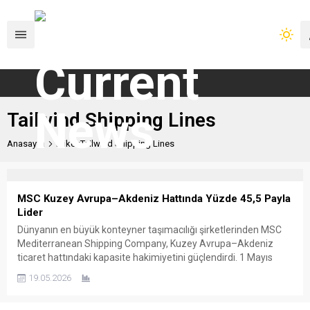
Tailwind Shipping Lines
Anasayfa
Etiket:Tailwind Shipping Lines
MSC Kuzey Avrupa–Akdeniz Hattında Yüzde 45,5 Payla
Lider
Dünyanın en büyük konteyner taşımacılığı şirketlerinden MSC
Mediterranean Shipping Company, Kuzey Avrupa–Akdeniz
ticaret hattındaki kapasite hakimiyetini güçlendirdi. 1 Mayıs
itibarıyla hatta konuşlandırılan toplam 360.517 TEU’luk
19.05.2026
kapasitenin yüzde 45,5’ini kontrol eden MSC, bölgedeki en
güçlü operatör konumunu korurken, bu oran şirketin küresel