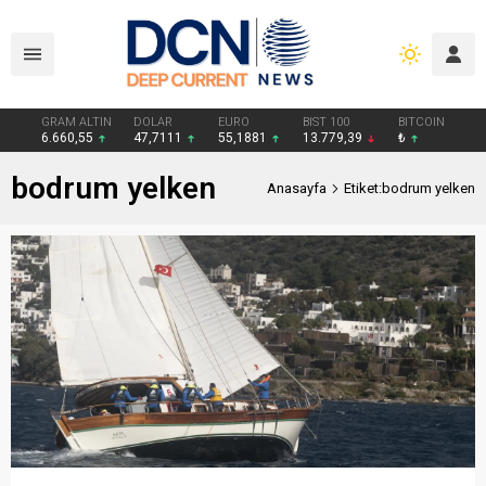
GRAM ALTIN
DOLAR
EURO
BIST 100
BITCOIN
6.660,55
47,7111
55,1881
13.779,39
₺
bodrum yelken
Anasayfa
Etiket:bodrum yelken