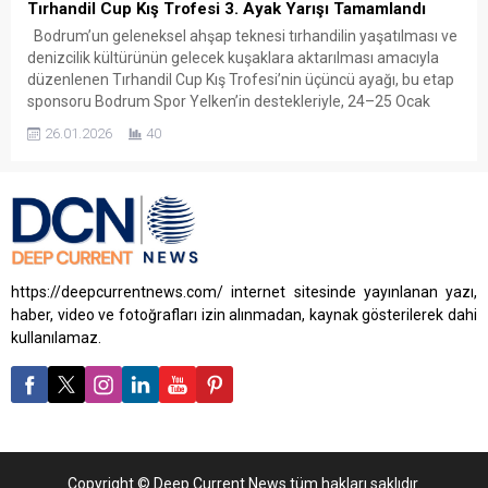
Tırhandil Cup Kış Trofesi 3. Ayak Yarışı Tamamlandı
Bodrum’un geleneksel ahşap teknesi tırhandilin yaşatılması ve
denizcilik kültürünün gelecek kuşaklara aktarılması amacıyla
düzenlenen Tırhandil Cup Kış Trofesi’nin üçüncü ayağı, bu etap
sponsoru Bodrum Spor Yelken’in destekleriyle, 24–25 Ocak
tarihlerinde Bodrum açıklarında gerçekleştirilen yarışlarla
26.01.2026
40
tamamlandı. 10. yılını kutlayan trofede, kış koşullarının belirleyici
olduğu etapta ekipler hem teknik hem de...
https://deepcurrentnews.com/ internet sitesinde yayınlanan yazı,
haber, video ve fotoğrafları izin alınmadan, kaynak gösterilerek dahi
kullanılamaz.
Copyright © Deep Current News tüm hakları saklıdır.