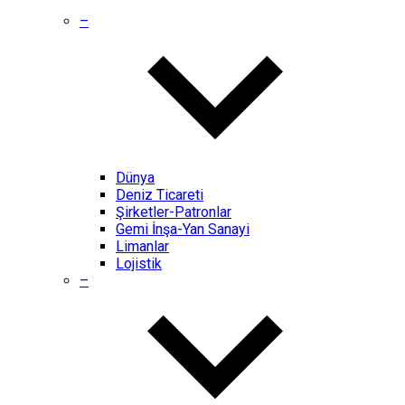
–
Dünya
Deniz Ticareti
Şirketler-Patronlar
Gemi İnşa-Yan Sanayi
Limanlar
Lojistik
–