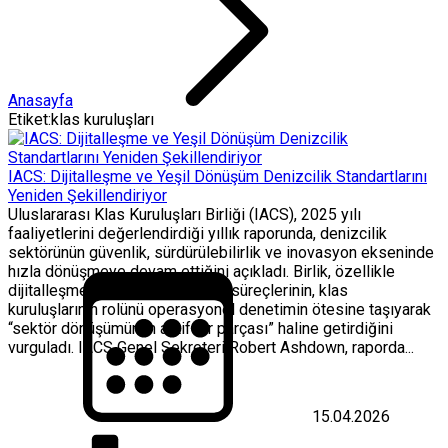
Anasayfa
Etiket:klas kuruluşları
IACS: Dijitalleşme ve Yeşil Dönüşüm Denizcilik Standartlarını
Yeniden Şekillendiriyor
Uluslararası Klas Kuruluşları Birliği (IACS), 2025 yılı
faaliyetlerini değerlendirdiği yıllık raporunda, denizcilik
sektörünün güvenlik, sürdürülebilirlik ve inovasyon ekseninde
hızla dönüşmeye devam ettiğini açıkladı. Birlik, özellikle
dijitalleşme ve karbonsuzlaşma süreçlerinin, klas
kuruluşlarının rolünü operasyonel denetimin ötesine taşıyarak
“sektör dönüşümünün aktif bir parçası” haline getirdiğini
vurguladı. IACS Genel Sekreteri Robert Ashdown, raporda...
15.04.2026