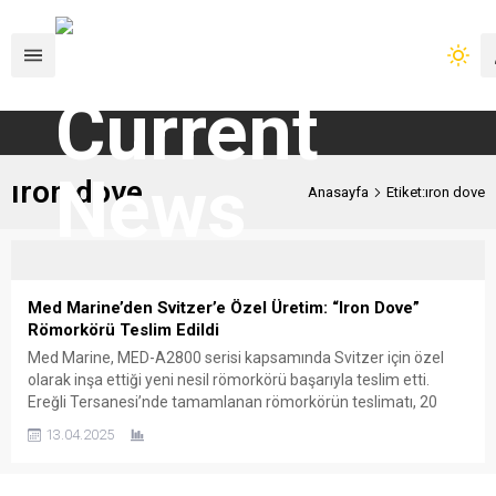
ıron dove
Anasayfa
Etiket:ıron dove
Med Marine’den Svitzer’e Özel Üretim: “Iron Dove”
Römorkörü Teslim Edildi
Med Marine, MED-A2800 serisi kapsamında Svitzer için özel
olarak inşa ettiği yeni nesil römorkörü başarıyla teslim etti.
Ereğli Tersanesi’nde tamamlanan römorkörün teslimatı, 20
Şubat’ta İstanbul’da düzenlenen törenle resmiyet kazandı. Bu
13.04.2025
önemli teslimat, Med Marine ile Svitzer arasındaki güçlü iş
birliğinin bir yansıması olarak öne çıkıyor. Sahipleri tarafından
“Iron Dove” adı...