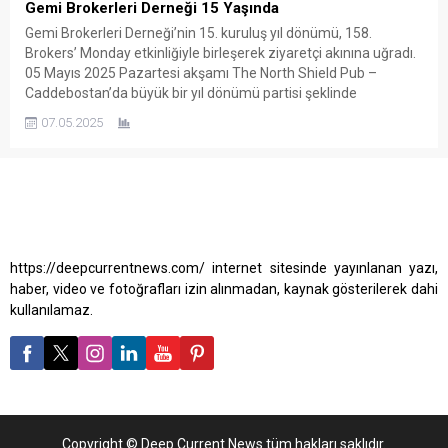
Gemi Brokerleri Derneği 15 Yaşında
Gemi Brokerleri Derneği’nin 15. kuruluş yıl dönümü, 158.
Brokers’ Monday etkinliğiyle birleşerek ziyaretçi akınına uğradı.
05 Mayıs 2025 Pazartesi akşamı The North Shield Pub –
Caddebostan’da büyük bir yıl dönümü partisi şeklinde
düzenlenen etkinlik, denizcilik sektöründen birçok ismi bir araya
07.05.2025
getirdi. Etkinlikte dernek üyeleri, kendilerine özel belgesel
gösterimi, ikramlar ve...
https://deepcurrentnews.com/ internet sitesinde yayınlanan yazı,
haber, video ve fotoğrafları izin alınmadan, kaynak gösterilerek dahi
kullanılamaz.
Copyright © Deep Current News tüm hakları saklıdır.