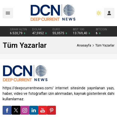
GRAM ALTIN
DOLAR
EURO
BIST 100
BITCOIN
6.520,79
47,5952
55,0575
13.769,40
₺
Tüm Yazarlar
Anasayfa
Tüm Yazarlar
https://deepcurrentnews.com/ internet sitesinde yayınlanan yazı,
haber, video ve fotoğrafları izin alınmadan, kaynak gösterilerek dahi
kullanılamaz.